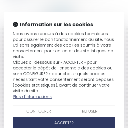
Information sur les cookies
Nous avons recours à des cookies techniques
HISTORIQUE
pour assurer le bon fonctionnement du site, nous
utilisons également des cookies soumis à votre
Adoption d'un nouveau Règlement sur les
consentement pour collecter des statistiques de
boissons spiritueuses
visite.
Le remboursement des fermages indus
Cliquez ci-dessous sur « ACCEPTER » pour
accepter le dépôt de l'ensemble des cookies ou
Les allégations nutritionnelles et de santé
sur « CONFIGURER » pour choisir quels cookies
portant sur les denrées alimentaires
nécessitant votre consentement seront déposés
Pro et anti-OGM continuent de s'affronter
(cookies statistiques), avant de continuer votre
Droit du marché viti-vinicole
visite du site.
Les OGM et le droit
Plus d'informations
Le contrôle de la traçabilité dans l'industrie agro-
alimentaire
CONFIGURER
REFUSER
ACCEPTER
<<
<
1
2
3
>
>>