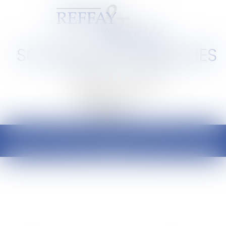
SCP REFFAY ET ASSOCIES
Barreau de Lyon et de l'Ain
Ouvrir
le
menu