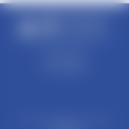
SCP REFFAY ET ASSOCIES
44 Rue Léon Perrin
01004 BOURG EN BRESSE
Tél : 04 74 45 95 95
21 Rue François Garcin, 3ème arrondissement
69003 LYON