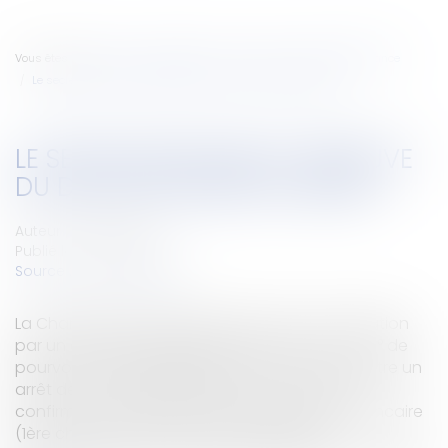
Vous êtes ici :
Accueil
Entreprises
Finances
Banque et finance
Le secret bancaire à l'épreuve du devoir de mise en garde
LE SECRET BANCAIRE À L'ÉPREUVE
DU DEVOIR DE MISE EN GARDE
Auteur : VIBERT Olivier
Publié le :
24/10/2007
Source :
www.eurojuris.fr
La Chambre commerciale de la Cour de cassation
par un arrêt du 18 septembre 2007 (Ch. Com. n° de
pourvoi 06-10663) rejette le pourvoi formé contre un
arrêt de la Cour d'appel d'Aix-en-Provence et
confirme la portée du secret professionnel bancaire
(1ère chambre civile D) du 28 septembre