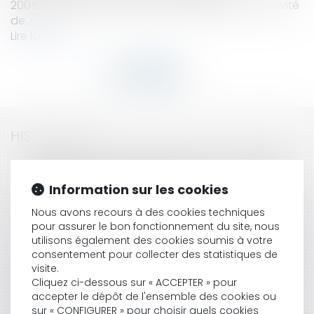
2005.PrécisionsUne clinique avait attribué l'exclusivité
de...
Lire la suite
HISTORIQUE
La loi tendant à favoriser l'accès au crédit des
PME
Information sur les cookies
L'entreprise et son banquier
Les dates de valeur appliquées par les banques:
Nous avons recours à des cookies techniques
les nouvelles règles du jeu
pour assurer le bon fonctionnement du site, nous
utilisons également des cookies soumis à votre
La loi pour l’accès au crédit des PME
consentement pour collecter des statistiques de
Augmentation du taux de cotisation AGS au 1er
visite.
octobre 2009
Cliquez ci-dessous sur « ACCEPTER » pour
Le calcul annuel des intérêts
accepter le dépôt de l'ensemble des cookies ou
Opportunités et limites des nouveaux outils de
sur « CONFIGURER » pour choisir quels cookies