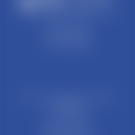
SCP REFFAY ET ASSOCIES
44 Rue Léon Perrin
01004 BOURG EN BRESSE
Tél : 04 74 45 95 95
21 Rue François Garcin, 3ème arrondissement
69003 LYON
Tél : 04 37 48 08 81
Fax : 04 78 95 93 48
Parking Palais Justice
Métro Place Guichard