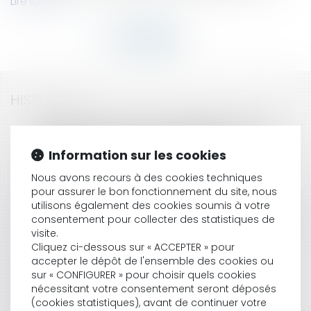
Lire la suite
HISTORIQUE
Vendeur anonyme de contrefaçons sur eBay :
contrefaçon et concurrence déloyale
Information sur les cookies
Transports ferroviaires: ouverture à la
concurrence
Nous avons recours à des cookies techniques
Agroalimentaire: responsabilité et sécurité
pour assurer le bon fonctionnement du site, nous
alimentaire
utilisons également des cookies soumis à votre
consentement pour collecter des statistiques de
Leclerc condamné à restituer 23 millions d'euros
visite.
Condamnation des entreprises de travail
Cliquez ci-dessous sur « ACCEPTER » pour
temporaire pour entente sur les prix
accepter le dépôt de l'ensemble des cookies ou
Les pratiques restrictives de concurrence
sur « CONFIGURER » pour choisir quels cookies
Concurrence et protection de l'entreprise
nécessitant votre consentement seront déposés
Le Conseil de la concurrence transformé en
(cookies statistiques), avant de continuer votre