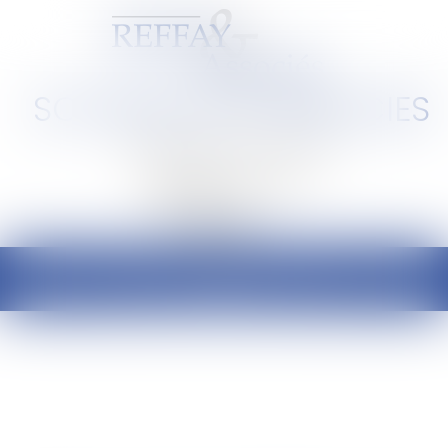
SCP REFFAY ET ASSOCIES
Barreau de Lyon et de l'Ain
Ouvrir
le
menu