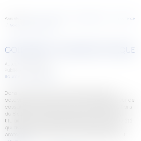
Vous êtes ici :
Accueil
Entreprises
Marketing et ventes
Concurrence
Goldorak toujours d'attaque
GOLDORAK TOUJOURS D'ATTAQUE
Auteur : VIBERT Olivier
Publié le :
22/11/2007
Source :
www.eurojuris.fr
Dans un arrêt de sa 1ère Chambre civile du 30
octobre 2007 (n° de pourvoi n°06-20455), la Cour de
cassation a cassé un arrêt de Cour d'appel de Paris
du 8 septembre 2006 qui avait rejeté l'action du
titulaire de la marque GOLDORAK contre une société
qui avait mis en vente des DVD de cette série.La
protection des œuvresLa Cour d'appel avait tout...