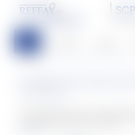
SCP
Barreau 
Accueil
Le cabinet
L'équipe
C
Vous êtes ici :
Accueil
Particuliers
Patrimoine
Construction
AUTORISATION DE TRAVAUX N'E
Publié le :
16/11/2007
Source :
www.eurojuris.fr
M. A, propriétaire d'une maison à usage d'habitatio
commandement de payer et les a assignés en résil
remise en état.Conséquence de l'autorisati...
Lire la suite