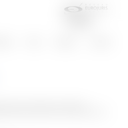
aires
Actus
Eurojuris
Contact
s loyers et charges, il leur a délivré un
yés ainsi que d'une somme au titre des frais de