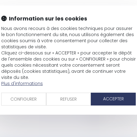
Information sur les cookies
Nous avons recours à des cookies techniques pour assurer
le bon fonctionnement du site, nous utilisons également des
cookies soumis à votre consentement pour collecter des
statistiques de visite.
tions
Cliquez ci-dessous sur « ACCEPTER » pour accepter le dépôt
de l'ensemble des cookies ou sur « CONFIGURER » pour choisir
son?
quels cookies nécessitant votre consentement seront
d'indemnisation
déposés (cookies statistiques), avant de continuer votre
é
visite du site.
vaux
Plus d'informations
les tiers
ACCEPTER
CONFIGURER
REFUSER
n permis
<<
<
...
4
5
6
7
8
9
10
>
>>