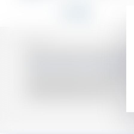
HISTORIQUE
Bail commercial et notion de grosses répara
Réception et garantie de livraison d'une mai
Autorisation de travaux n'est pas promesse 
Vente d'une maison sur un terrain contamin
La nécessaire autorisation préalable aux tra
Droit privé: les risques de la construction pour 
Ventes d'immeubles à construire
Poursuite des travaux après l'annulation d'u