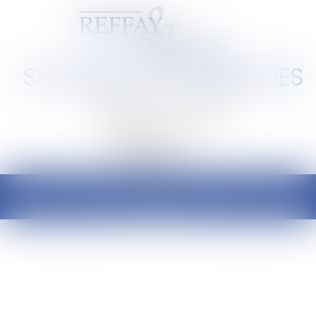
SCP REFFAY ET ASSOCIES
Barreau de Lyon et de l'Ain
Ouvrir
le
menu