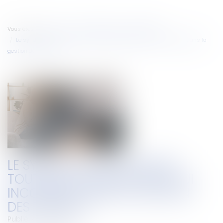
Vous êtes ici :
Accueil
Droit immobilier
Copropriété
Le syndic doit accomplir toutes les diligences qui lui incombent dans la
gestion des travaux
LE SYNDIC DOIT ACCOMPLIR
TOUTES LES DILIGENCES QUI LUI
INCOMBENT DANS LA GESTION
DES TRAVAUX
Publié le :
19/12/2023