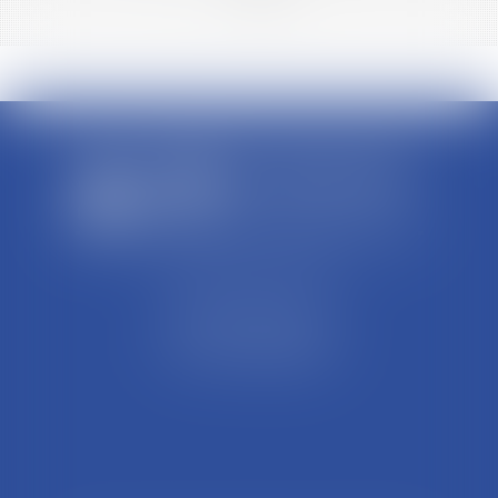
SCP REFFAY ET ASSOCIES
44 Rue Léon Perrin
01004 BOURG EN BRESSE
Tél : 04 74 45 95 95