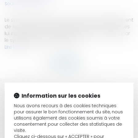
Source :
www.efl.fr
Le syndic commet une faute dans l’accomplissement
de sa mission lorsqu’il n’accomplit pas les diligences
lui incombant dans la gestion des travaux votés par
le syndicat des copropriétaires...
Lire la suite
HISTORIQUE
Information sur les cookies
Répartition des cotisations fonds travaux en
Nous avons recours à des cookies techniques
fonction des tantièmes ?
pour assurer le bon fonctionnement du site, nous
Loi Habitat dégradé - De nouvelles dispositions
utilisons également des cookies soumis à votre
visant à améliorer le fonctionnement des
consentement pour collecter des statistiques de
visite.
copropriétés
Cliquez ci-dessous sur « ACCEPTER » pour
Transition énergétique -MaPrimeRénov’