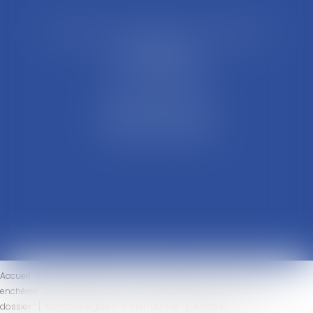
21 Rue François Garcin, 3ème arrondissement
69003 LYON
Tél : 04 37 48 08 81
Fax : 04 78 95 93 48
Parking Palais Justice
Métro Place Guichard
Tramway T1 Arret Palais
Accueil
Le cabinet
L'équipe
Compétences
Ventes aux
enchères
Honoraires
Actus
Eurojuris
Contact
Votre
dossier
Mentions légales
Plan du site
Articles