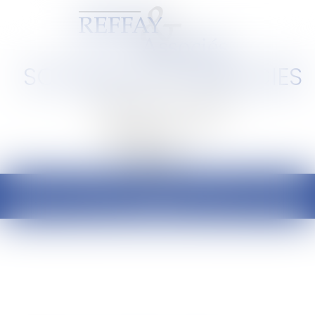
SCP REFFAY ET ASSOCIES
Barreau de Lyon et de l'Ain
Ouvrir
le
menu