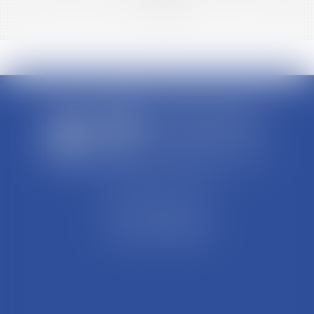
<<
<
1
2
>
>>
SCP REFFAY ET ASSOCIES
44 Rue Léon Perrin
01004 BOURG EN BRESSE
Tél : 04 74 45 95 95