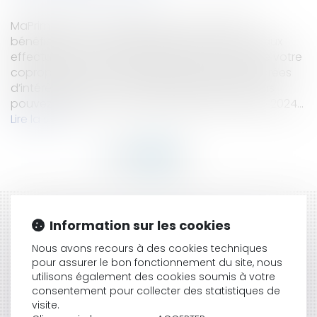
MaPrimeRénov’ Copropriété vous permet de
bénéficier d’une aide financière pour des travaux
effectués au niveau des parties communes de votre
copropriété ou sur des parties privatives déclarées
d’intérêt collectif. Le montant de l’aide que vous
pouvez percevoir a été revalorisé pour l’année 2024...
Lire la suite
HISTORIQUE
Information sur les cookies
Nous avons recours à des cookies techniques
Répartition des cotisations fonds travaux en
pour assurer le bon fonctionnement du site, nous
fonction des tantièmes ?
utilisons également des cookies soumis à votre
Loi Habitat dégradé - De nouvelles dispositions
consentement pour collecter des statistiques de
visant à améliorer le fonctionnement des
visite.
copropriétés