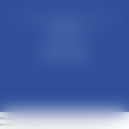
21 Rue François Garcin, 3ème arrondissement
69003 LYON
Tél : 04 37 48 08 81
Fax : 04 78 95 93 48
Parking Palais Justice
Métro Place Guichard
Tramway T1 Arret Palais
Accueil
Le cabinet
L'équipe
Compétences
Ventes aux
enchères
Honoraires
Actus
Eurojuris
Contact
Votre