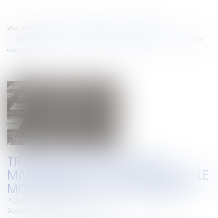
Vous êtes ici :
Accueil
Droit immobilier
Copropriété
Transition énergétique -MaPrimeRénov’ Copropriété : le montant de l'aide
augmente
TRANSITION ÉNERGÉTIQUE -
MAPRIMERÉNOV’ COPROPRIÉTÉ : LE
MONTANT DE L'AIDE AUGMENTE
Publié le :
02/04/2024
Source :
www.service-public.fr