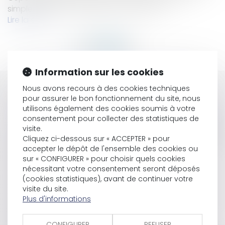
simplement être souhaitée. Le fait de d...
Lire la suite
Information sur les cookies
Nous avons recours à des cookies techniques
HISTORIQUE
pour assurer le bon fonctionnement du site, nous
utilisons également des cookies soumis à votre
La société civile pour gérer son bien ou ses biens
consentement pour collecter des statistiques de
immobiliers
visite.
Cautionnement donné par une personne morale
Cliquez ci-dessous sur « ACCEPTER » pour
The take-over by a new born company of
accepter le dépôt de l'ensemble des cookies ou
previous engagements
sur « CONFIGURER » pour choisir quels cookies
Déclaration obligatoire d'existence pour la
nécessitant votre consentement seront déposés
fiducie
(cookies statistiques), avant de continuer votre
visite du site.
Nouveau record de créations d'entreprises en
Plus d'informations
juin 2007
Droit des sûretés
Les PME de croissance ou gazelles
CONFIGURER
REFUSER