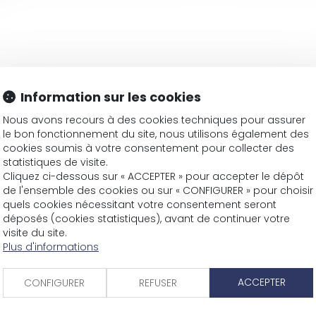
Information sur les cookies
Nous avons recours à des cookies techniques pour assurer
timent
le bon fonctionnement du site, nous utilisons également des
ils les travaux de terrassement ?
cookies soumis à votre consentement pour collecter des
statistiques de visite.
euvent être démolis
Cliquez ci-dessous sur « ACCEPTER » pour accepter le dépôt
- Éditions Francis Lefebvre
de l'ensemble des cookies ou sur « CONFIGURER » pour choisir
uve de l’assurance construction - Droit de la construction
quels cookies nécessitant votre consentement seront
it du constructeur – Gazette du Palais
déposés (cookies statistiques), avant de continuer votre
d’urbanisme et de construction
visite du site.
st de 1 sur 7 - Le Moniteur
Plus d'informations
: enquête préliminaire classée sans suite
là des travaux de reprise ? - BATIRAMA
ACCEPTER
CONFIGURER
REFUSER
savoir