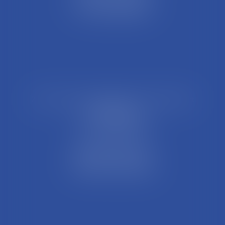
01004 BOURG EN BRESSE
Tél : 04 74 45 95 95
21 Rue François Garcin, 3ème arrondissement
69003 LYON
Tél : 04 37 48 08 81
Fax : 04 78 95 93 48
Parking Palais Justice
Métro Place Guichard
Tramway T1 Arret Palais