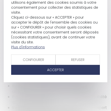
utilisons également des cookies soumis à votre
responsable - L'Express L'Entreprise
consentement pour collecter des statistiques de
Responsabilité d’une fondation gérant un
visite.
établissement psychiatrique pour la blessure
Cliquez ci-dessous sur « ACCEPTER » pour
causée par un pensionnaire à un autre
accepter le dépôt de l'ensemble des cookies ou
Herta condamnée pour le risque d'étouffement
sur « CONFIGURER » pour choisir quels cookies
lié aux "Knacki Ball"
nécessitant votre consentement seront déposés
Pas d'indemnisation pour l'associé qui ne justifie
(cookies statistiques), avant de continuer votre
pas d'un préjudice personnel
visite du site.
Plus d'informations
Assurances responsabilité civile professionnelle
et protection juridique pour SCP et SEL - MACSF
Exercice professionnel
CONFIGURER
REFUSER
Audi rappelle près de 900 000 véhicules pour un
problème de chauffage - Sud Ouest.fr
ACCEPTER
« Responsabilités, garanties et assurances des
artisans et entrepreneurs du bâtiment » - AQC
Rapport FFA 2016 : croissance en retrait en
assurances de biens et de responsabilité
Point sur le projet de réforme de la responsabilité
civile du 13 mars 2017
Indemnisation des dommages : le rôle de l’expert