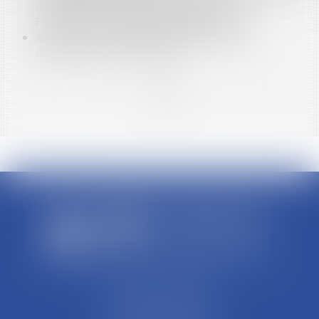
d’assurance, les étapes de l’expertise |
Fédération Française de l'Assurance
Aide aux victimes et justiciables : quelles
démarches ? | Net-iris 2017
<<
<
1
2
>
>>
SCP REFFAY ET ASSOCIES
44 Rue Léon Perrin