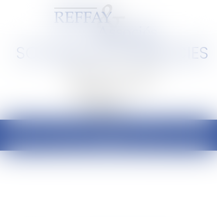
SCP REFFAY ET ASSOCIES
Barreau de Lyon et de l'Ain
Ouvrir
le
menu