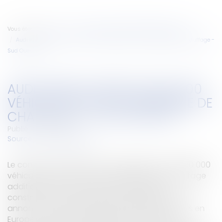
Vous êtes ici :
Accueil
Droit de la responsabilité (Professionnels)
Audi rappelle près de 900 000 véhicules pour un problème de chauffage -
Sud Ouest.fr
AUDI RAPPELLE PRÈS DE 900 000
VÉHICULES POUR UN PROBLÈME DE
CHAUFFAGE - SUD OUEST.FR
Publié le :
28/12/2017
Source :
www.sudouest.fr
Le constructeur allemand a rappelé près de 900 000
véhicules en raison d’un problème lié au chauffage
additionnel de certains de ces modèles. Le
constructeur haut de gamme allemand Audi a
annoncé mercredi le rappel de 875.000 voitures en
Europe en raison de risques d’incendie liés au