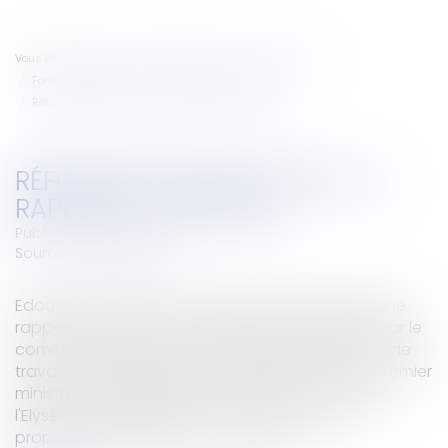
Vous êtes ici :
Accueil
Collectivités
Services publics
Fonction publique / Personnel administratif
Réforme des institutions : le rapport a été rendu
RÉFORME DES INSTITUTIONS : LE
RAPPORT A ÉTÉ RENDU
Publié le :
29/10/2007
Source :
www.eurojuris.fr
Edouard Balladur a remis lundi à Nicolas Sarkozy le
rapport sur la réforme des institutions préparé par le
comité d'experts qu'il a présidé, après trois mois de
travaux et d’auditions.77 propositionsL'ancien Premier
ministre Edouard Balladur s'est rendu ce lundi à
l'Elysée pour présenter au chef de l'Etat les 77
propositions préparées et adoptée...