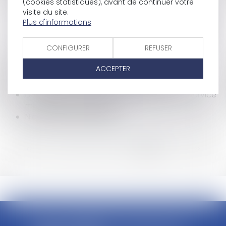
(cookies statistiques), avant de continuer votre
la carte judiciaire
visite du site.
Collectivités publiques et gestion du personnel
Plus d'informations
Michel Rocard membre du Comité sur le métier
d'enseignant
CONFIGURER
REFUSER
Le Conseil Constitutionnel valide la loi sur le
service minimum
ACCEPTER
22.000 fonctionnaires en moins pour 2008
La grève sera-t-elle encore un droit ?
Les premiers articles du projet de loi sur le service
minimum sont adoptés
Nicolas Sarkozy à Epinal
<<
<
...
13
14
15
16
17
18
19
>
>>