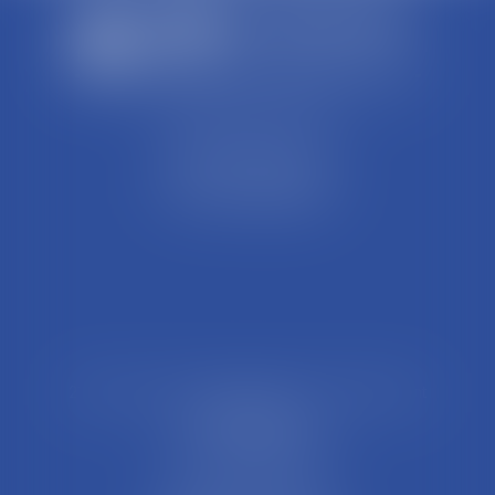
SCP REFFAY ET ASSOCIES
44 Rue Léon Perrin
01004 BOURG EN BRESSE
Tél : 04 74 45 95 95
21 Rue François Garcin, 3ème arrondissement
69003 LYON
Tél : 04 37 48 08 81
Fax : 04 78 95 93 48