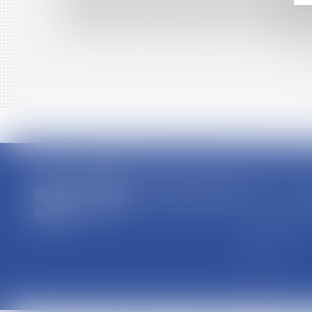
Préemption et délaissement : retour sur la no
Harcèlement sexuel : la répétition de propos à
SCP R
44 Rue
01004
Tél : 