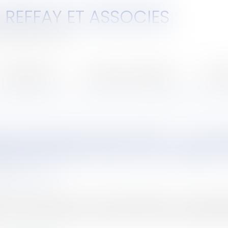
 REFFAY ET ASSOCIES
de Lyon et de l'Ain
ompétences
Ventes aux enchères
Honor
de pièces détachées : la Cour de cassation confirme l’application rétroactive de la lo
ON DE PIÈCES DÉTACHÉES : LA COU
ION RÉTROACTIVE DE LA LOI CLIMAT E
25
-juridique.com
 du 22 août 2021, dite « loi Climat et Résilience », avait sig
ns le but de favoriser la concurrence sur le marché des piè