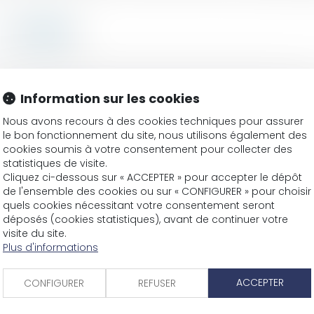
Information sur les cookies
Nous avons recours à des cookies techniques pour assurer
s : une traite des êtres humains ?
le bon fonctionnement du site, nous utilisons également des
isé : l’usage étranger à la mission suffit à caractériser 
cookies soumis à votre consentement pour collecter des
nulé par la Cour de cassation
statistiques de visite.
nce aux élections municipales et législatives
Cliquez ci-dessous sur « ACCEPTER » pour accepter le dépôt
 sur le point du départ du délai de la prescription
de l'ensemble des cookies ou sur « CONFIGURER » pour choisir
es définitives sont également effacées
quels cookies nécessitant votre consentement seront
cassation confirme l’application rétroactive de la loi Cli
déposés (cookies statistiques), avant de continuer votre
r la sincérité du scrutin
visite du site.
Plus d'informations
l’historique judiciaire du prévenu
tion confirme la compétence des juridictions françaises
ols : la France condamnée
ACCEPTER
CONFIGURER
REFUSER
 public aux gardiens d’immeubles de bailleurs sociaux
ation de l’article 434-24 du Code pénal