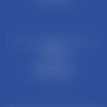
21 Rue François Garcin, 3ème arrondissement
69003 LYON
Tél : 04 37 48 08 81
Fax : 04 78 95 93 48
Parking Palais Justice
Métro Place Guichard
Tramway T1 Arret Palais