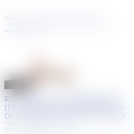
Vous êtes ici :
Accueil
Droit pénal
(NPU) Infraction
Revirement de jurisprudence : les conditions d’exonération de la
responsabilité de la SNCF
REVIREMENT DE JURISPRUDENCE :
LES CONDITIONS D’EXONÉRATION
DE LA RESPONSABILITÉ DE LA SNCF
Publié le :
18/12/2019
Source :
www.gazette-du-palais.fr