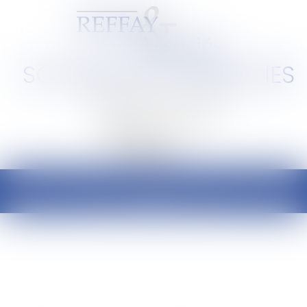
SCP REFFAY ET ASSOCIES
Barreau de Lyon et de l'Ain
Ouvrir
le
menu