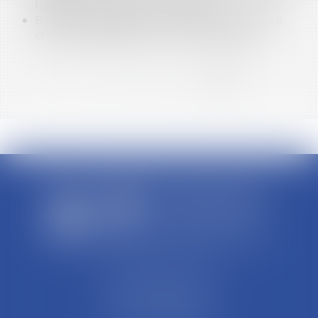
l'agence de location du véhicule
Bruits de voisinage : la condition d’antériorité
d’une activité bruyante - Mon Immeuble
<<
<
...
2
3
4
5
6
7
8
>
>>
SCP REFFAY ET ASSOCIES
44 Rue Léon Perrin
01004 BOURG EN BRESSE
Tél : 04 74 45 95 95