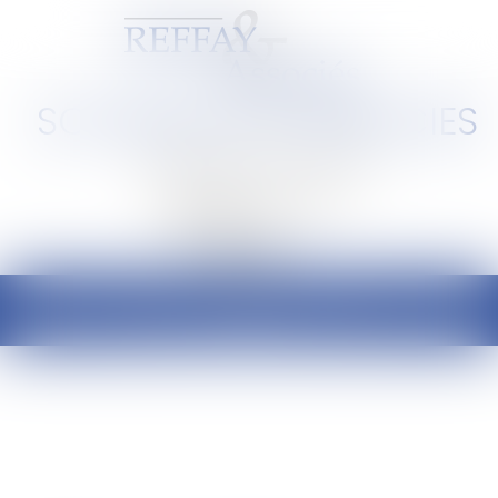
SCP REFFAY ET ASSOCIES
Barreau de Lyon et de l'Ain
Ouvrir
le
menu