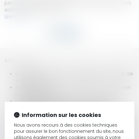
juin à 8 heures et s’achèveront 4 semaines plus tard,
soit le mardi 23 juillet 2024...
Lire la suite
HISTORIQUE
Black Friday : attention aux pièges sur les sites de
e-commerce !
Agence de voyages et obligation d’information
précontractuelle
Les règles à respecter pour les emballages,
ustensiles et contenants alimentaires
Abonnement à une salle de sport : nos conseils
Information sur les cookies
avant de vous engager
Nous avons recours à des cookies techniques
Retards, pertes, dommages sur vos bagages : à
pour assurer le bon fonctionnement du site, nous
quoi avez-vous droit ?
utilisons également des cookies soumis à votre