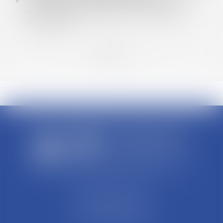
Cartes bancaires, chèques, espèces : quels
moyens de paiement êtes-vous obligés
d’accepter ?
<<
<
1
2
3
>
>>
SCP REFFAY ET ASSOCIES
44 Rue Léon Perrin
01004 BOURG EN BRESSE
Tél : 04 74 45 95 95