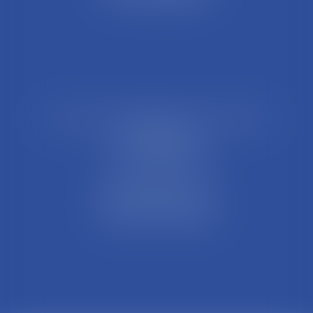
21 Rue François Garcin, 3ème arrondissement
69003 LYON
Tél : 04 37 48 08 81
Fax : 04 78 95 93 48
Parking Palais Justice
Métro Place Guichard
Tramway T1 Arret Palais