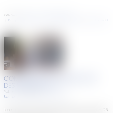
Vous êtes ici :
Accueil
Droit de la consommation
Pratiques commerciales
Commerçants : prenez date des soldes d’été !
COMMERÇANTS : PRENEZ DATE
DES SOLDES D’ÉTÉ !
Publié le :
29/05/2024
Source :
cabinet-rs.expert-infos.com
Les prochains soldes d’été débuteront le mercredi 26