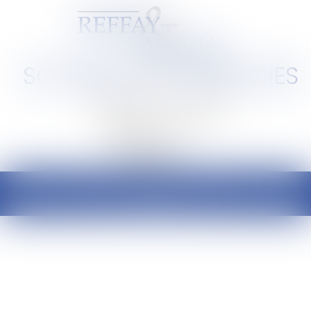
SCP REFFAY ET ASSOCIES
Barreau de Lyon et de l'Ain
Ouvrir
le
menu