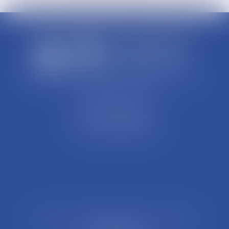
SCP REFFAY ET ASSOCIES
44 Rue Léon Perrin
01004 BOURG EN BRESSE
Tél : 04 74 45 95 95
21 Rue François Garcin, 3ème arrondissement