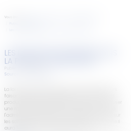
Vous êtes ici :
Accueil
Entreprises
Marketing et ventes
Publicité/ marketing
Les mentions sanitaires dans la publicité alimentaire
LES MENTIONS SANITAIRES DANS
LA PUBLICITÉ ALIMENTAIRE
Publié le :
05/03/2007
Source :
www.eurojuris.fr
La loi du 9 août 2004 a prévu que les annonceurs
faisant diffuser une publicité pour la plupart des
produits alimentaires devraient, au choix :- apposer
une mention sanitaire sur leur message- verser à
l'administration fiscale une contribution de 1,5 % sur
les sommes nettes investies dans leur campagne.Il
aura fallu deux ans et demi pour que le...