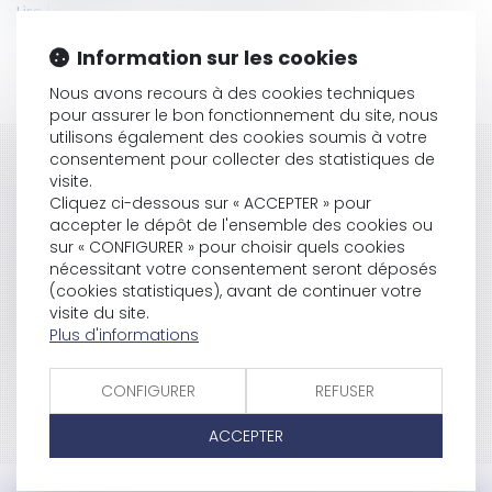
Lire la suite
Information sur les cookies
Nous avons recours à des cookies techniques
pour assurer le bon fonctionnement du site, nous
utilisons également des cookies soumis à votre
consentement pour collecter des statistiques de
HISTORIQUE
visite.
Cliquez ci-dessous sur « ACCEPTER » pour
Les mentions sanitaires dans la publicité
accepter le dépôt de l'ensemble des cookies ou
alimentaire
sur « CONFIGURER » pour choisir quels cookies
Les industriels et la publicité
nécessitant votre consentement seront déposés
Publicité comparative et grande distribution
(cookies statistiques), avant de continuer votre
Publicité illicite en faveur du tabac
visite du site.
Large event law
Plus d'informations
CONFIGURER
REFUSER
<<
<
1
2
3
4
>
>>
ACCEPTER