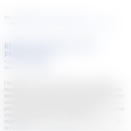
Vous êtes ici :
Accueil
Particuliers
Emploi
Retraite / Epargne salariale
Régime de retraite et de prévoyance
RÉGIME DE RETRAITE ET DE
PRÉVOYANCE
Publié le :
24/09/2007
Source :
www.eurojuris.fr
L'employeur ne voit ses contributions de retraite
supplémentaire et de prévoyance complémentaire
exonérées de cotisations de sécurité sociale qu'à la
condition de remplir plusieurs exigences bien
précises. Parmi celles-ci figure, entre autres, celle des
caractères obligatoires et collectifs du
régime.PrécisionsL'ACOSS revient en détail sur cette...
Lire la suite