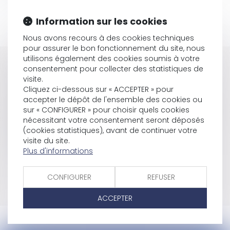
Information sur les cookies
Nous avons recours à des cookies techniques
pour assurer le bon fonctionnement du site, nous
utilisons également des cookies soumis à votre
HISTORIQUE
consentement pour collecter des statistiques de
visite.
Réforme des retraites : aucun autre
Cliquez ci-dessous sur « ACCEPTER » pour
accepter le dépôt de l'ensemble des cookies ou
aménagement ne sera proposé
sur « CONFIGURER » pour choisir quels cookies
Retraites : vers un allongement progressif de la
nécessitant votre consentement seront déposés
durée de cotisation
(cookies statistiques), avant de continuer votre
Avocats : vers une retraite à 55 ans ?
visite du site.
Régime de retraite et de prévoyance
Plus d'informations
CONFIGURER
REFUSER
<<
<
1
2
3
4
>
>>
ACCEPTER