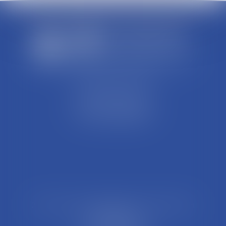
SCP REFFAY ET ASSOCIES
44 Rue Léon Perrin
01004 BOURG EN BRESSE
Tél : 04 74 45 95 95
21 Rue François Garcin, 3ème arrondissement
69003 LYON
Tél : 04 37 48 08 81