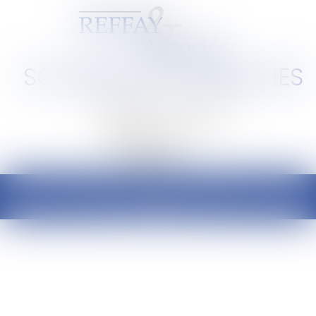
SCP REFFAY ET ASSOCIES
Barreau de Lyon et de l'Ain
Ouvrir
le
menu