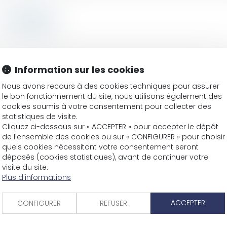
Information sur les cookies
Nous avons recours à des cookies techniques pour assurer
le bon fonctionnement du site, nous utilisons également des
alarié sans son accord express
cookies soumis à votre consentement pour collecter des
pour infraction routière de vos salariés est soumise à ch
statistiques de visite.
Cliquez ci-dessous sur « ACCEPTER » pour accepter le dépôt
t du salaire
de l'ensemble des cookies ou sur « CONFIGURER » pour choisir
icile
quels cookies nécessitant votre consentement seront
nt de jurisprudence!
déposés (cookies statistiques), avant de continuer votre
employeur ? Quel calendrier?
visite du site.
ours de congés supplémentaires ne se présume pas
Plus d'informations
ME
le salarié
ACCEPTER
CONFIGURER
REFUSER
inancement des prestations complémentaires de retraite 
éro lorsque l’apprenti est mineur