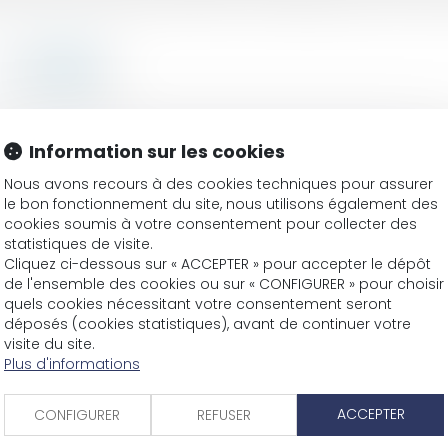
Information sur les cookies
Nous avons recours à des cookies techniques pour assurer
quelles sont les fraudes recherchées ?
le bon fonctionnement du site, nous utilisons également des
l me rembourser certains frais ?
cookies soumis à votre consentement pour collecter des
ublication de l’Index de l’égalité professionnelle 2019, il n’e
statistiques de visite.
Cliquez ci-dessous sur « ACCEPTER » pour accepter le dépôt
ention aux sanctions !
de l'ensemble des cookies ou sur « CONFIGURER » pour choisir
nérale de justification des accords collectifs
quels cookies nécessitant votre consentement seront
 l'employeur : attention au redressement URSSAF
déposés (cookies statistiques), avant de continuer votre
visite du site.
i ? Selon quelles modalités ?
Plus d'informations
lémentaires est obligatoire
le sur 13 mois !
ACCEPTER
CONFIGURER
REFUSER
emmes