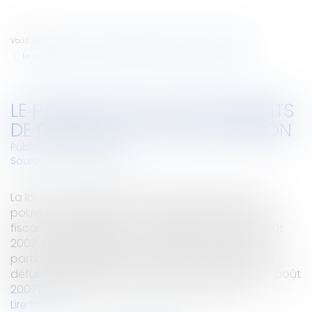
Vous êtes ici :
Accueil
Particuliers
Famille
Successions
Le paquet fiscal sur les droits de donation et de succession
LE PAQUET FISCAL SUR LES DROITS
DE DONATION ET DE SUCCESSION
Publié le :
24/08/2007
Source :
www.eurojuris.fr
La loi du 21 août 2007 sur le travail, l'emploi et le
pouvoir d'achat (loi TEPA appelée aussi "paquet
fiscal") a été publiée au Journal officiel du 22 août
2007. Elle s'applique aux donations consenties à
partir de cette date et aux successions quand le
défunt est décédé à compter du même jour (22 août
2007).PrécisionsLes successions (non les do...
Lire la suite