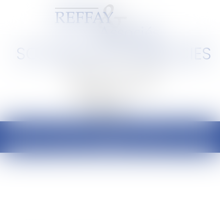
SCP REFFAY ET ASSOCIES
Barreau de Lyon et de l'Ain
Ouvrir
le
menu