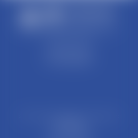
SCP REFFAY ET ASSOCIES
44 Rue Léon Perrin
01004 BOURG EN BRESSE
Tél : 04 74 45 95 95
21 Rue François Garcin, 3ème arrondissement
69003 LYON
Tél : 04 37 48 08 81
Fax : 04 78 95 93 48