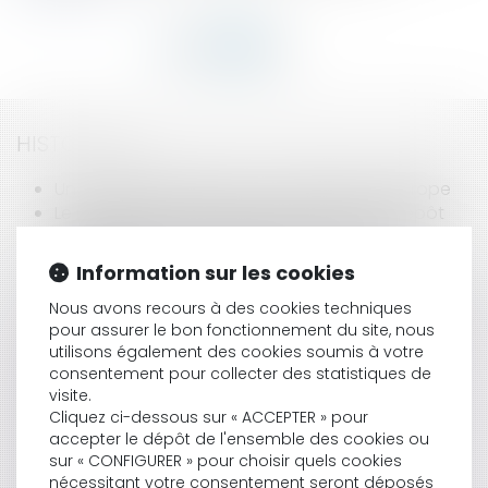
HISTORIQUE
Un site internet pour les successions en Europe
Le recel de succession ou le contrat de dépôt
Simplification de l'enregistrement d'une
déclaration de renonciation à une succession
Information sur les cookies
Le testament
Renonciation à succession: attention à l'abus de
Nous avons recours à des cookies techniques
pour assurer le bon fonctionnement du site, nous
droit
utilisons également des cookies soumis à votre
Testament des sourds et muets
consentement pour collecter des statistiques de
Précisions sur la créance de salaire différé
visite.
Le droit à la pension de veuf du partenaire
Cliquez ci-dessous sur « ACCEPTER » pour
homosexuel
accepter le dépôt de l'ensemble des cookies ou
Héritiers, en présence d'un compte joint
sur « CONFIGURER » pour choisir quels cookies
bancaire: "soyez actifs"!
nécessitant votre consentement seront déposés