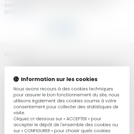
contribuable voulait être autorisée à déposer,...
Lire la suite
HISTORIQUE
La prise en compte par le juge d'une note en
délibéré présentée après clôture de l'instruction
Information sur les cookies
Le Commissaire du Gouvernement est mort, vive
le Rapporteur Public
Nous avons recours à des cookies techniques
L’annulation de l’arrêté de classement des vins «
pour assurer le bon fonctionnement du site, nous
Saint-Emilion Grand Cru »
utilisons également des cookies soumis à votre
Le pouvoir du juge administratif de modérer la
consentement pour collecter des statistiques de
clause pénale
visite.
Cliquez ci-dessous sur « ACCEPTER » pour
Le décret du 7 janvier 2009 relatif au rapporteur
accepter le dépôt de l'ensemble des cookies ou
public des juridictions administratives
sur « CONFIGURER » pour choisir quels cookies
Portail Eurojuris - Droit au logement opposable: