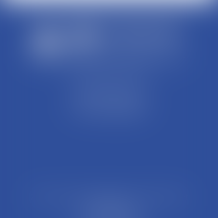
SCP REFFAY ET ASSOCIES
44 Rue Léon Perrin
01004 BOURG EN BRESSE
Tél : 04 74 45 95 95
21 Rue François Garcin, 3ème arrondissement
69003 LYON
Tél : 04 37 48 08 81