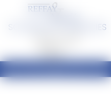
SCP REFFAY ET ASSOCIES
Barreau de Lyon et de l'Ain
Ouvrir
le
menu