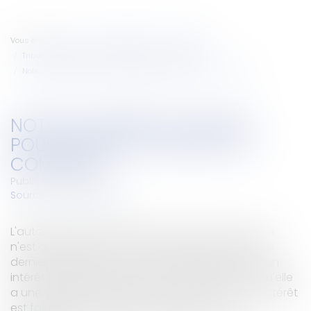
Vous êtes ici :
Accueil
Collectivités
Contentieux
Tribunal administratif/ Procédure administrative
Notion d'intérêt suffisant pour plaider au nom de la commune
NOTION D'INTÉRÊT SUFFISANT
POUR PLAIDER AU NOM DE LA
COMMUNE
Publié le :
21/11/2007
Source :
www.eurojuris.fr
L'autorisation de plaider au nom de la commune
n'est accordée à un contribuable local que si ce
dernier justifie que l'action envisagée présente un
intérêt matériel suffisant pour la commune et qu'elle
a une chance de succès.Pas d'autorisation si l'intérêt
est faibleDans l'affaire en référence, une