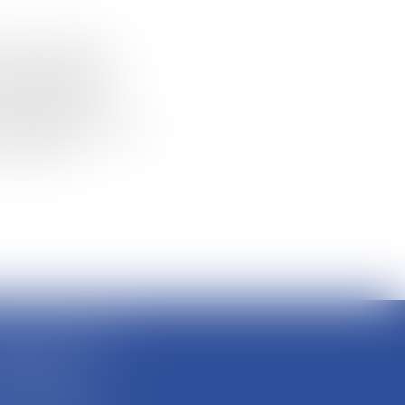
formatisé par le
mps nécessaire au
compétent pour
n des personnes
re circulation de ces
tabilité et
ue François Garcin,
e arrondissement
03 LYON
: 04 37 48 08 81
: 04 78 95 93 48