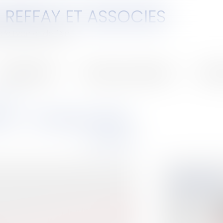
 REFFAY ET ASSOCIES
de Lyon et de l'Ain
ompétences
Ventes aux enchères
Honor
 (01100)
ENT - OYONNAX (01100)
Mise à prix
Type de bien :
O
Localité :