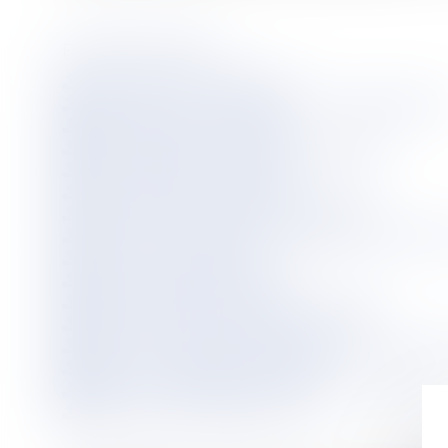
FICHIERS JOINTS :
ccv-depose-31.1.2020.pdf
diagnostic-de-performance-energetique.pd
ddt-expertise-18.0429.pdf
plomb-batimex--appt-rdc-n---2.pdf
pv-descriptif-du-10.12.2019--1-.pdf
ddt-expertise-18.0432.pdf
certificat-de-superficie-privative.pdf
constat-des-risques-d-exposition-au-plomb
rapport-amiante.pdf
ddt--expertise-18.0431.pdf
plomb-batimex-apprt-rdc-n---1.pdf
plomb-batimex-appt-etage-3.pdf
etat-des-servitudes-risques-et-d-information
resume-expertise-18-0430.pdf
etat-de-l-installation-interieure-de-gaz.pdf
placard-aud-3.11.2020-.pdf