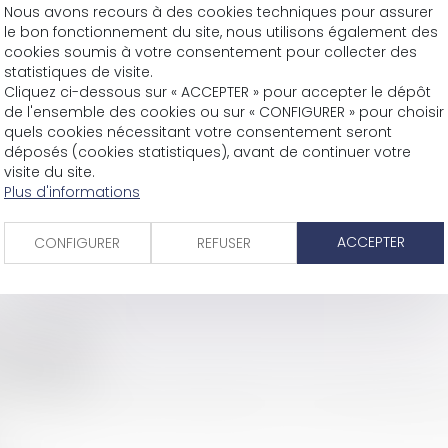
Nous avons recours à des cookies techniques pour assurer
le bon fonctionnement du site, nous utilisons également des
cookies soumis à votre consentement pour collecter des
VENTE
statistiques de visite.
Le 03/11/2020 à 14:0
Cliquez ci-dessous sur « ACCEPTER » pour accepter le dépôt
TGI de Bourg en Br
de l'ensemble des cookies ou sur « CONFIGURER » pour choisir
32 avenue Alsace L
quels cookies nécessitant votre consentement seront
déposés (cookies statistiques), avant de continuer votre
CS 30306
visite du site.
01000 Bourg-en-Br
Plus d'informations
ACCEPTER
CONFIGURER
REFUSER
ha 02a 84ca
ha 01a 58ca
 ha 00a 67ca
comprenant cuisine, salle de bain-wc, séjour, dressing, 