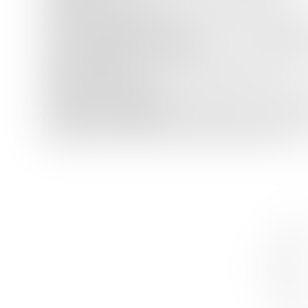
UN GARAGE INDIVIDUEL
loué (
Lot de copropriété 
UN APPARTEMENT INOCCUPE
, au rez-de-chaussée
surface habitable de 58,28 m²
(
Lot de coproprié
UN APPARTEMENT INOCCUPE
, au rez-de-chaussée
habitable de 65 m²
(
Lot de copropriété n°6
)
UN GARAGE INDIVIDUEL
inoccupé (
Lot de copropr
UN GARAGE INDIVIDUEL
inoccupé (
Lot de copropri
èmes
LES 3/8
DU PASSAGE
cadastré section AD n°
LES 3/8èmes INDIVIS DU PASSAGE INTERIEUR
cadas
Nom
Prénom
E-mail