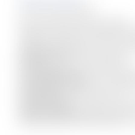
Commune de OYONNAX (01100)
Dans un ensemble immobilier sis 3 rue Bel Air :
cadastré AD n° 646 pour une contenance de 00 
cadastré AD n° 95 pour une contenance de 00 
cadastré AD n° 648 pour une contenance de 00
UN APPARTEMENT
IN
OCCUPE,
au rez-de-chaussée 
habitable de 34,67 m²
(
Lot de copropriété n°1
)
UN CELLIER
inoccupé (
Lot de copropriété n°2
)
UN GARAGE INDIVIDUEL
loué (
Lot de copropriété 
UN APPARTEMENT INOCCUPE
, au rez-de-chaussée
surface habitable de 58,28 m²
(
Lot de coproprié
UN APPARTEMENT INOCCUPE
, au rez-de-chaussée
habitable de 65 m²
(
Lot de copropriété n°6
)
UN GARAGE INDIVIDUEL
inoccupé (
Lot de copropr
UN GARAGE INDIVIDUEL
inoccupé (
Lot de copropri
èmes
LES 3/8
DU PASSAGE
cadastré section AD n°
LES 3/8èmes INDIVIS DU PASSAGE INTERIEUR
cadas