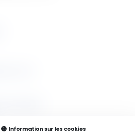
f
-crep--1-.pdf
-sur-les-sols.pdf
Information sur les cookies