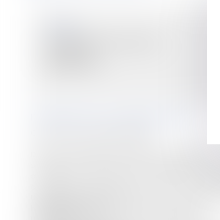
VISITES
Le 20/10/2020 de 14:00 à 15:00
3, rue Bel Air
01100 Oyonnax
INFORMATIONS COMPLÉMENTAIRES
Commune de OYONNAX (01100)
Dans un ensemble immobilier sis 3 rue Bel Air :
cadastré AD n° 646 pour une contenance de 00 
cadastré AD n° 95 pour une contenance de 00 
cadastré AD n° 648 pour une contenance de 00
UN APPARTEMENT
IN
OCCUPE,
au rez-de-chaussée 
habitable de 34,67 m²
(
Lot de copropriété n°1
)
UN CELLIER
inoccupé (
Lot de copropriété n°2
)