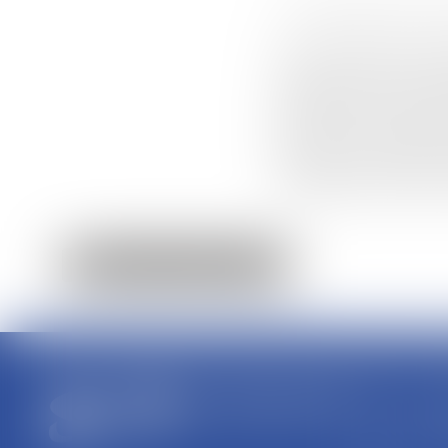
* Les champs suivis d'
Les informations recuei
cabinet permettant d
traitement de votre d
répondre à votre dem
physiques à l'égard du
données, toute personn
d'opposition des info
RETOUR
SCP R
44 Rue
01004
Tél : 