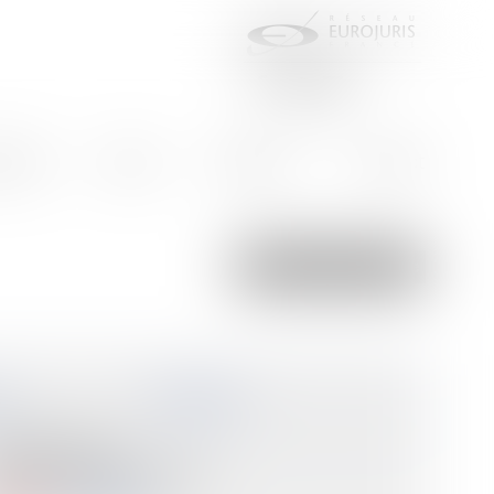
aires
Actus
Eurojuris
Contact
Nouvelle recherche
 :
15 000
€
Appartement
yonnax (01100) france