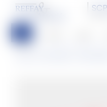
SCP
Barreau 
Accueil
Le cabinet
L'équipe
C
Vous êtes ici :
Accueil
Vente du 03/11/2020 : Appartement - Oyonnax
VENTE DU 03/11/2020 : APPARTEM