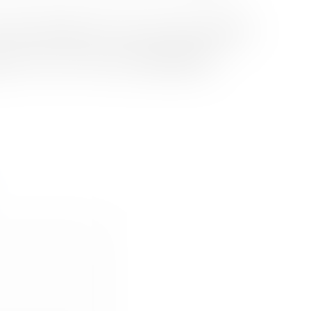
à manger, dégagement et deux chambres,
d’une
gement et trois chambres,
d’une surface