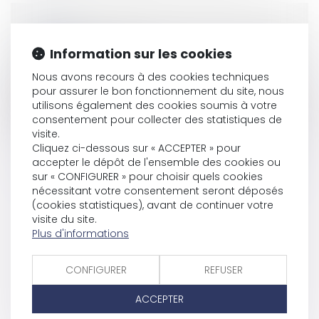
VENTE
Information sur les cookies
Le 14/03/2019 à 14:00
TGI de Bourg en Bresse
Nous avons recours à des cookies techniques
32 avenue Alsace Lorraine
pour assurer le bon fonctionnement du site, nous
CS 30306
utilisons également des cookies soumis à votre
01000 Bourg-en-Bresse
consentement pour collecter des statistiques de
visite.
Cliquez ci-dessous sur « ACCEPTER » pour
accepter le dépôt de l'ensemble des cookies ou
CETTE ANNONCE M'INTÉRESSE
sur « CONFIGURER » pour choisir quels cookies
nécessitant votre consentement seront déposés
(cookies statistiques), avant de continuer votre
Nom
visite du site.
Plus d'informations
CONFIGURER
REFUSER
Prénom
ACCEPTER