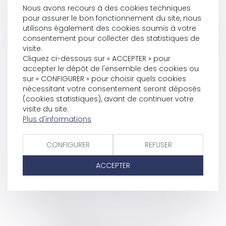
Nous avons recours à des cookies techniques
pour assurer le bon fonctionnement du site, nous
CETTE ANNONCE M'INTÉRESSE
utilisons également des cookies soumis à votre
consentement pour collecter des statistiques de
visite.
Cliquez ci-dessous sur « ACCEPTER » pour
Nom
accepter le dépôt de l'ensemble des cookies ou
sur « CONFIGURER » pour choisir quels cookies
nécessitant votre consentement seront déposés
(cookies statistiques), avant de continuer votre
Prénom
visite du site.
Plus d'informations
E-mail
CONFIGURER
REFUSER
ACCEPTER
Tél.
Annonce