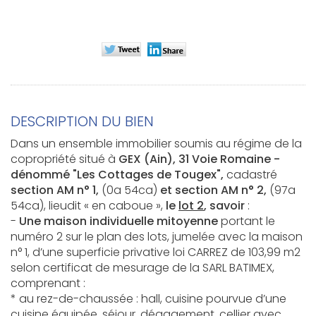
DESCRIPTION DU BIEN
Dans un ensemble immobilier soumis au régime de la
copropriété situé à
GEX (Ain), 31 Voie Romaine -
dénommé "Les Cottages de Tougex",
cadastré
sec
tion AM n° 1,
(0a 54ca)
et section AM n° 2,
(97a
54ca),
lieudit « en caboue »,
le
lot 2
, savoir
:
-
Une maison individuelle mitoyenne
portant le
numéro 2 sur le plan des lots, jumelée avec la maison
n° 1, d’une superficie privative loi CARREZ de 103,99 m2
selon certificat de mesurage de la SARL BATIMEX,
comprenant :
* au rez-de-chaussée : hall, cuisine pourvue d’une
cuisine équipée, séjour, dégagement, cellier avec