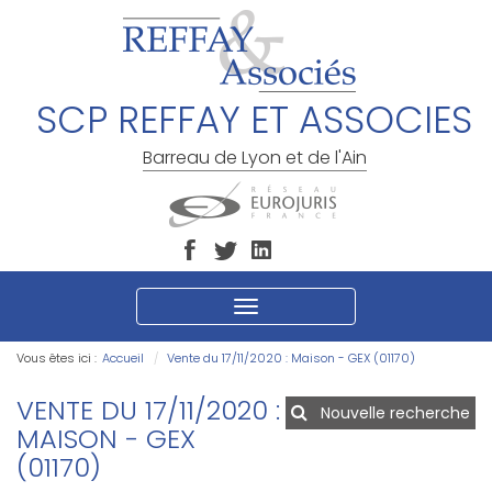
SCP REFFAY ET ASSOCIES
Barreau de Lyon et de l'Ain
Ouvrir
le
menu
Vous êtes ici :
Accueil
Vente du 17/11/2020 : Maison - GEX (01170)
VENTE DU 17/11/2020 :
Nouvelle recherche
MAISON - GEX
(01170)