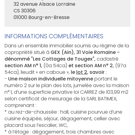
32 avenue Alsace Lorraine
CS 30306
01000 Bourg-en-Bresse
INFORMATIONS COMPLÉMENTAIRES
Dans un ensemble immobilier soumis au régime de la
copropriété situé à
GEX (Ain), 31 Voie Romaine -
dénommé "Les Cottages de Tougex",
cadastré
sec
tion AM n° 1,
(0a 54ca)
et section AM n° 2,
(97a
54ca),
lieudit « en caboue »,
le
lot 2
, savoir
:
-
Une maison individuelle mitoyenne
portant le
numéro 2 sur le plan des lots, jumelée avec la maison
n° 1, d’une superficie privative loi CARREZ de 103,99 m2
selon certificat de mesurage de la SARL BATIMEX,
comprenant :
* au rez-de-chaussée : hall, cuisine pourvue d’une
cuisine équipée, séjour, dégagement, cellier avec
placard sous l’escalier, WC,
* à l’étage : dégagement, trois chambres avec