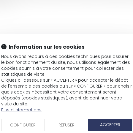
n de...
Information sur les cookies
Nous avons recours à des cookies techniques pour assurer
le bon fonctionnement du site, nous utilisons également des
cookies soumis à votre consentement pour collecter des
s
statistiques de visite.
Cliquez ci-dessous sur « ACCEPTER » pour accepter le dépôt
assistée pour un détenu
de l'ensemble des cookies ou sur « CONFIGURER » pour choisir
yer
quels cookies nécessitant votre consentement seront
seing privé fixé
déposés (cookies statistiques), avant de continuer votre
ay en justice
visite du site.
 du propriétaire du JDD
Plus d'informations
icapées
rapeutique
ACCEPTER
CONFIGURER
REFUSER
tre témoin