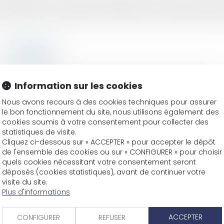
 application, le rappel des obligations, le rappel des déro
’autres pays européens, et notamment le Luxembourg, se dé
Information sur les cookies
Nous avons recours à des cookies techniques pour assurer
le bon fonctionnement du site, nous utilisons également des
cookies soumis à votre consentement pour collecter des
e panneau d’affichage d’une autorisation d’urbanisme au 
statistiques de visite.
 au 1er janvier 2015
Cliquez ci-dessous sur « ACCEPTER » pour accepter le dépôt
de l'ensemble des cookies ou sur « CONFIGURER » pour choisir
nt du public (ERP) - Actualité 2014 / 2015
quels cookies nécessitant votre consentement seront
 délai de validité des autorisations d’urbanisme par le d
déposés (cookies statistiques), avant de continuer votre
 également les questions juridiques de droit privé
visite du site.
au conseil municipal
Plus d'informations
le et absence d’ouvrage
ACCEPTER
CONFIGURER
REFUSER
ivités territoriales est opérationnel