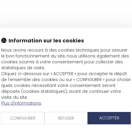
Information sur les cookies
Nous avons recours à des cookies techniques pour assurer
conduire
le bon fonctionnement du site, nous utilisons également des
cookies soumis à votre consentement pour collecter des
statistiques de visite.
Cliquez ci-dessous sur « ACCEPTER » pour accepter le dépôt
xcusable de l'employeur
de l'ensemble des cookies ou sur « CONFIGURER » pour choisir
collectives aux avocats inconstitutionnels?
quels cookies nécessitant votre consentement seront
: publication du décret
déposés (cookies statistiques), avant de continuer votre
e
visite du site.
ve?
Plus d'informations
at
 l'accès à l'emploi bientôt inscrite dans la loi?
ACCEPTER
CONFIGURER
REFUSER
 absence d'opposition de l'employeur