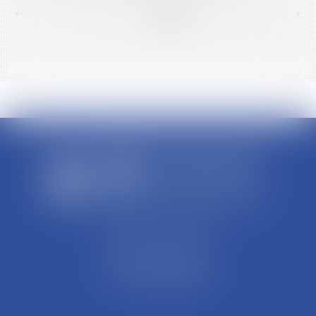
<<
<
...
437
438
439
440
441
442
443
...
>
>>
SCP REFFAY ET ASSOCIES
44 Rue Léon Perrin
01004 BOURG EN BRESSE
Tél : 04 74 45 95 95