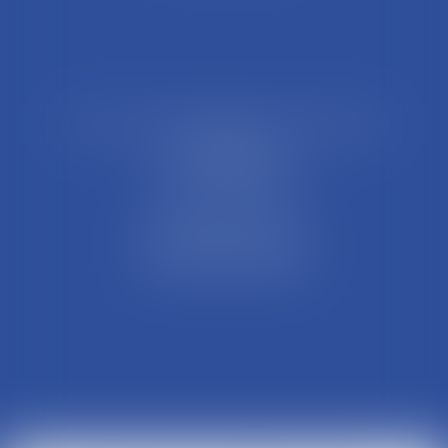
21 Rue François Garcin, 3ème arrondissement
69003 LYON
Tél : 04 37 48 08 81
Fax : 04 78 95 93 48
Parking Palais Justice
Métro Place Guichard
Tramway T1 Arret Palais