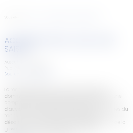
Vous êtes ici :
Accueil
Accidents de ski : quel Juge saisir ?
ACCIDENTS DE SKI : QUEL JUGE
SAISIR ?
Auteur : FIAT Sandrine
Publié le :
02/02/2010
Source :
www.eurojuris.fr
La responsabilité des Communes du fait des
dommages subis par les skieurs est désormais une
compétence partagée.Responsabilité en cas
d'accident de skiLa responsabilité des Communes du
fait des dommages subis par les skieurs est
désormais une compétence partagéeLes joies de la
glisse ne sont pas sans danger. Le skieur