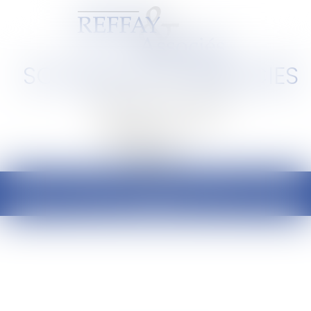
SCP REFFAY ET ASSOCIES
Barreau de Lyon et de l'Ain
Ouvrir
le
menu