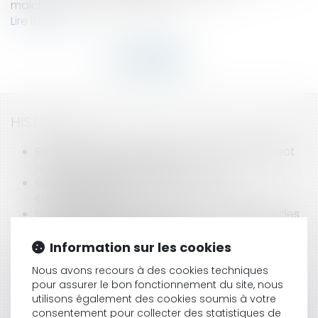
malchanceux qui aura été ac...
Lire la suite
HISTORIQUE
Reprise d'un bien loué pour exploiter et respect
du contrôle des structures
Commissaire aux comptes et règles
d'indépendance
Une plateforme participative sur la défense des
droits: lemediateuretvous.fr
La cession du bail rural: une faveur accordée au
Information sur les cookies
preneur de bonne foi
Nous avons recours à des cookies techniques
Dons exceptionnels: élargissement des
pour assurer le bon fonctionnement du site, nous
conditions d'exonération de droits de mutation
utilisons également des cookies soumis à votre
à titre gratuit
consentement pour collecter des statistiques de