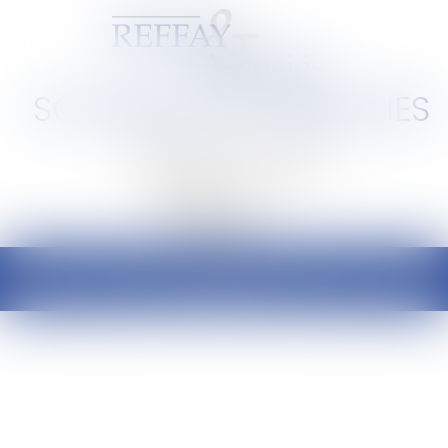
SCP REFFAY ET ASSOCIES
Barreau de Lyon et de l'Ain
Ouvrir
le
menu