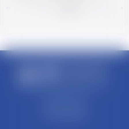
<<
<
...
232
233
234
235
236
237
238
...
>
>>
SCP REFFAY ET ASSOCIES
44 Rue Léon Perrin
01004 BOURG EN BRESSE
Tél : 04 74 45 95 95