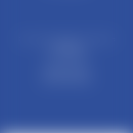
21 Rue François Garcin, 3ème arrondissement
69003 LYON
Tél : 04 37 48 08 81
Fax : 04 78 95 93 48
Parking Palais Justice
Métro Place Guichard
Tramway T1 Arret Palais