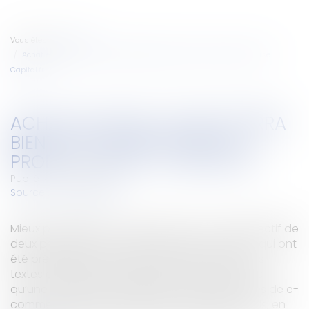
Vous êtes ici :
Accueil
Achat en ligne : on ne pourra bientôt plus renvoyer un produit utilisé -
Capital.fr
ACHAT EN LIGNE : ON NE POURRA
BIENTÔT PLUS RENVOYER UN
PRODUIT UTILISÉ - CAPITAL.FR
Publié le :
26/04/2018
Source :
www.capital.fr
Mieux protéger les consommateurs : c’est l’objectif de
deux propositions de directives européennes, qui ont
été présentées la semaine dernière. De fait, ces
textes comprennent quelques avancées, telles
qu’une meilleure transparence des plateformes de e-
commerce. Mais ils comportent aussi des reculs, en