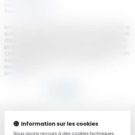
Publié le :
27/10/2016
Source :
www.eurojuris.fr
La Cour de Cassation est saisie dans le cas d’espèce
suite à une décision rendue par un Juge de Proximité
dans un litige opposant une agence immobilière au
propriétaire d’un terrain en location. Cassation 1ère
Civile 6 avril 2016 n°15-13950 Le propriétaire du terrain
confie à l’agence immobilière la mission de
renégocier le bail...
Lire la suite
HISTORIQUE
Information sur les cookies
Bail commercial : Conditions de recevabilité de la
Nous avons recours à des cookies techniques