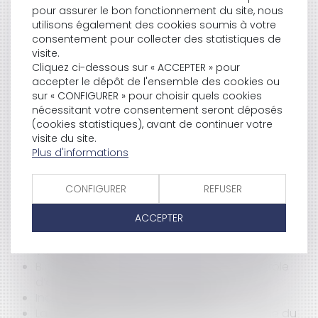
demande de révision triennale
pour assurer le bon fonctionnement du site, nous
Agent Immobilier : Sans mandat, aucune
utilisons également des cookies soumis à votre
rémunération n’est due
consentement pour collecter des statistiques de
Marchés : les justificatifs sont-ils obligatoires
visite.
pour l’appréciation des offres ?
Cliquez ci-dessous sur « ACCEPTER » pour
Seul le bailleur personne physique est dispensé
accepter le dépôt de l'ensemble des cookies ou
de reloger le locataire âgé
sur « CONFIGURER » pour choisir quels cookies
Finances locales : le recours contentieux du
nécessitant votre consentement seront déposés
(cookies statistiques), avant de continuer votre
contribuable ?
visite du site.
La Copropriété ne peut être représentée que par
Plus d'informations
un seul et unique Syndic pour chaque mandat
TASCOM et contestation avec l'Etat
Successions : actualité du salaire différé
CONFIGURER
REFUSER
Marque Mac : victoire de McDonald's
ACCEPTER
Séparation, divorce, garde des enfants, pension
alimentaire : Quels sont vos droits ? Quels sont
vos devoirs ?
Biométrie : un nouveau cadre pour le contrôle
d’accès biométrique sur les lieux de travail
Indemnités minimales des maires
La stratégie digitale des entreprises à l'aube du