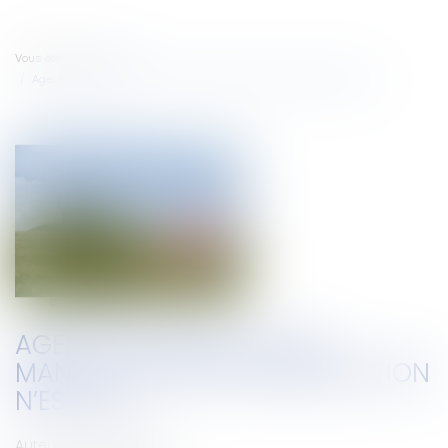
Vous êtes ici :
Accueil
Agent Immobilier : Sans mandat, aucune rémunération n’est due
AGENT IMMOBILIER : SANS
MANDAT, AUCUNE RÉMUNÉRATION
N’EST DUE
Auteur : BROGINI Benoît