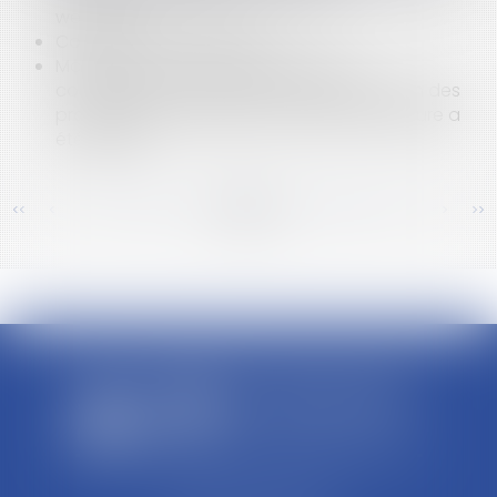
web 4.0
Copropriété et handicap
Marque et forclusion par tolérance:
connaissance de l'usage et détermination des
produits pour lesquels la marque postérieure a
été utilisée
<<
<
...
271
272
273
274
275
276
277
...
>
>>
SCP REFFAY ET ASSOCIES