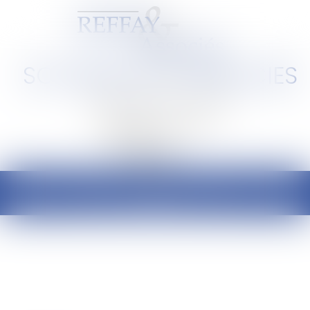
SCP REFFAY ET ASSOCIES
Barreau de Lyon et de l'Ain
Ouvrir
le
menu