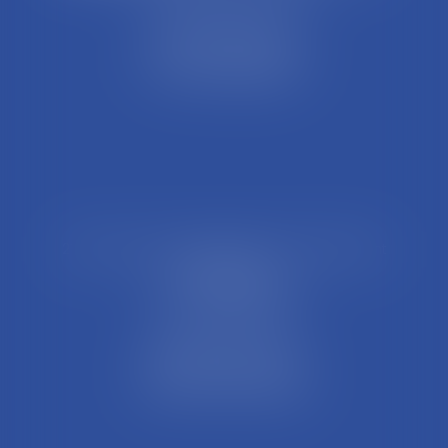
44 Rue Léon Perrin
01004 BOURG EN BRESSE
Tél : 04 74 45 95 95
21 Rue François Garcin, 3ème arrondissement
69003 LYON
Tél : 04 37 48 08 81
Fax : 04 78 95 93 48
Parking Palais Justice
Métro Place Guichard
Tramway T1 Arret Palais