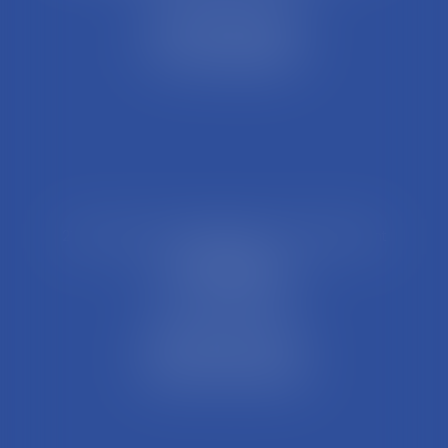
44 Rue Léon Perrin
01004 BOURG EN BRESSE
Tél : 04 74 45 95 95
21 Rue François Garcin, 3ème arrondissement
69003 LYON
Tél : 04 37 48 08 81
Fax : 04 78 95 93 48
Parking Palais Justice
Métro Place Guichard
Tramway T1 Arret Palais