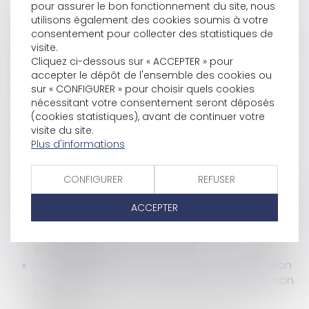
pour assurer le bon fonctionnement du site, nous
conditions différentes du bail expiré : la
utilisons également des cookies soumis à votre
révolution !
consentement pour collecter des statistiques de
La loi Badinter ne s’applique pas aux accidents
visite.
dépourvus de caractère fortuit
Cliquez ci-dessous sur « ACCEPTER » pour
Vente : Responsabilité du Diagnostiqueur
accepter le dépôt de l'ensemble des cookies ou
amiante
sur « CONFIGURER » pour choisir quels cookies
Prise en charge des préjudices immatériels par
nécessitant votre consentement seront déposés
l'assureur RC décennale, oui ... mais
(cookies statistiques), avant de continuer votre
Responsabilité des diagnostiqueurs, avoir de
visite du site.
bon yeux ne suffit pas ...
Plus d'informations
Agents immobiliers : application du statut des
agents commerciaux
CONFIGURER
REFUSER
L'architecte est tenu de réaliser un projet qui soit
réalisable
ACCEPTER
Présomption de connaissance du vice caché :
ne pas confondre « Professionnel » et « Vendeur
professionnel »
Nouvelle sanction adoptée après la suspension
de la première : pas de violation du principe non
bis in idem