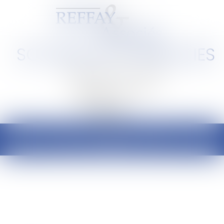
SCP REFFAY ET ASSOCIES
Barreau de Lyon et de l'Ain
Ouvrir
le
menu