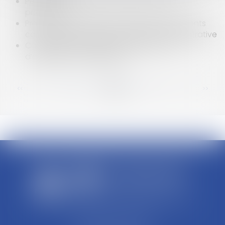
Personne vulnérable : quel est le rôle du
procureur ?
Précisions sur l’anonymisation des documents
communiqués après une enquête administrative
Convention d’occupation précaire : Pas
d’obligation de délivrance
<<
<
...
65
66
67
68
69
70
71
...
>
>>
SCP REFFAY ET ASSOCIES