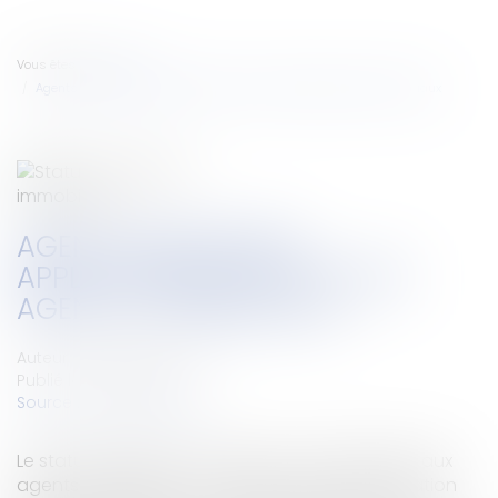
Vous êtes ici :
Accueil
Agents immobiliers : application du statut des agents commerciaux
AGENTS IMMOBILIERS :
APPLICATION DU STATUT DES
AGENTS COMMERCIAUX
Auteur : MEDINA Jean-Luc
Publié le :
01/03/2024
Source :
www.eurojuris.fr
Le statut d’agent commercial est-il applicable aux
agents immobiliers ? Arrêt de la Cour de cassation