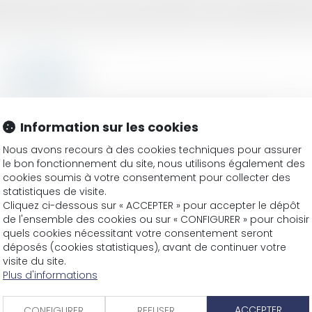
entation qui ne fixe pas de prescriptions règlementaires. 
ionale de gestion intégrée du trait de côte Occitanie au titr
Information sur les cookies
Nous avons recours à des cookies techniques pour assurer
le bon fonctionnement du site, nous utilisons également des
ion précontractuelle
cookies soumis à votre consentement pour collecter des
lauses d'exclusion
statistiques de visite.
els : les indices au deuxième trimestre 2024
Cliquez ci-dessous sur « ACCEPTER » pour accepter le dépôt
 abandonnées sur sa commune ?
de l'ensemble des cookies ou sur « CONFIGURER » pour choisir
on intégrée du trait de côte Occitanie
quels cookies nécessitant votre consentement seront
déposés (cookies statistiques), avant de continuer votre
irculation publique dans le domaine public routier
visite du site.
Plus d'informations
cquisition de la clause résolutoire
obligations du promettant ... la rigueur des principes
ACCEPTER
CONFIGURER
REFUSER