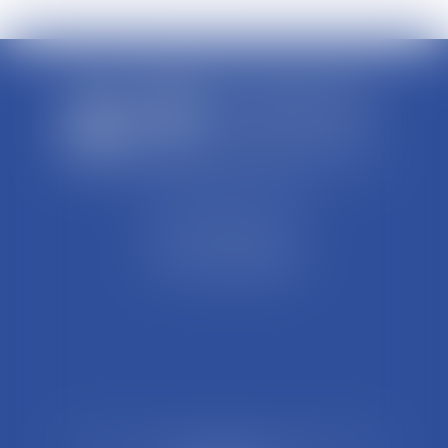
SCP REFFAY ET ASSOCIES
44 Rue Léon Perrin
01004 BOURG EN BRESSE
Tél : 04 74 45 95 95
21 Rue François Garcin, 3ème arrondissement