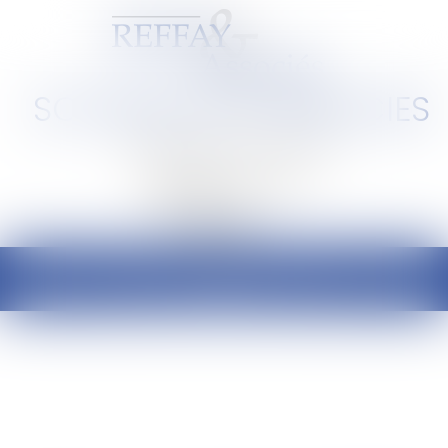
SCP REFFAY ET ASSOCIES
Barreau de Lyon et de l'Ain
Ouvrir
le
menu