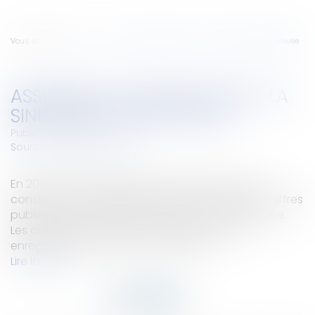
Vous êtes ici :
Accueil
Assurance construction : la sinistralité reste élevée
ASSURANCE CONSTRUCTION : LA
SINISTRALITÉ RESTE ÉLEVÉE
Publié le :
27/12/2017
Source :
www.lemoniteur.fr
En 2016, les indemnisations de sinistres dans la
construction ont augmenté de 1,5 %, selon les chiffres
publiés par la Fédération française de l’assurance.
Les cotisations, elles, sont en baisse de 2,1%,
enregistrant un 7ème recul en 8 ans...
Lire la suite