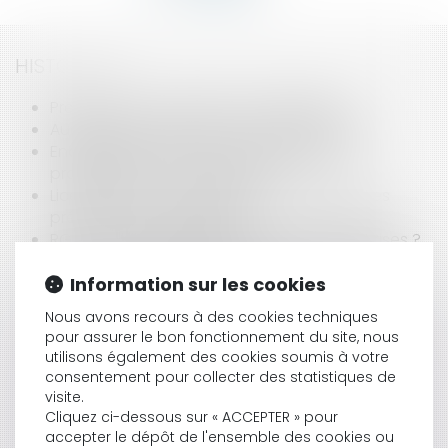
HISTORIQUE
Prepare your contracts for after Brexit
Augmentation du SMIC au 1er janvier 2018
Enquête ouverte pour « obsolescence
programmée » contre Epson
Licenciement : quels délais pour obtenir des
précisions sur les motifs ?
RGPD : Quelles obligations pour les entreprises ?
Assurances : après avoir été sanctionné, SFS
Information sur les cookies
ouvre une antenne en France
Heures de sortie et activités du salarié pendant
Nous avons recours à des cookies techniques
l’arrêt de travail
pour assurer le bon fonctionnement du site, nous
L’interprétation stricte de la notion d’entreprises
utilisons également des cookies soumis à votre
liées au regard des Règlements
consentement pour collecter des statistiques de
communautaires privilégiée par la Cour de
visite.
cassation
Cliquez ci-dessous sur « ACCEPTER » pour
Audi rappelle près de 900 000 véhicules pour un
accepter le dépôt de l'ensemble des cookies ou