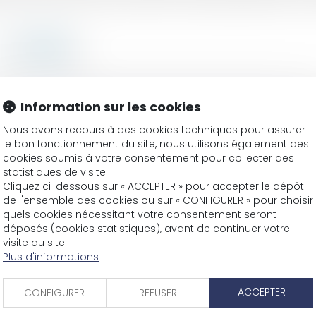
Information sur les cookies
Nous avons recours à des cookies techniques pour assurer
ect du contrôle des structures
le bon fonctionnement du site, nous utilisons également des
pendance
cookies soumis à votre consentement pour collecter des
es droits: lemediateuretvous.fr
statistiques de visite.
Cliquez ci-dessous sur « ACCEPTER » pour accepter le dépôt
e au preneur de bonne foi
de l'ensemble des cookies ou sur « CONFIGURER » pour choisir
ions d'exonération de droits de mutation à titre gratuit
quels cookies nécessitant votre consentement seront
TVA et au régime simplifié d'imposition en 2010
déposés (cookies statistiques), avant de continuer votre
ériode de grève: responsabilité et compétence
visite du site.
és: augmentation du coût du procès en appel
Plus d'informations
seiller communautaire
ues européens
ACCEPTER
CONFIGURER
REFUSER
réparation
ndivis: le nouvel article 815-5-1 du code civil