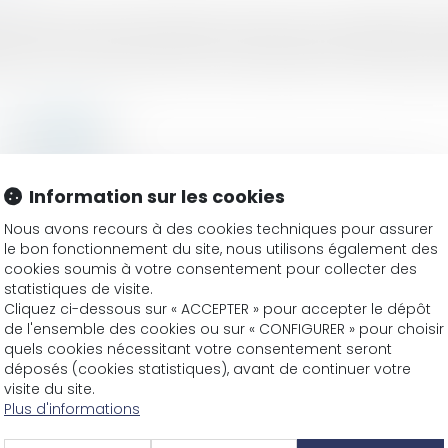
t rendu par la 5eme Chambre civile de la Cour d’appel de 
n les termes de l’article 480 du code de procédure civile : 
ipal (…) a dès son prononcé, l’autorité de la chose jugée r
Information sur les cookies
Nous avons recours à des cookies techniques pour assurer
le bon fonctionnement du site, nous utilisons également des
cookies soumis à votre consentement pour collecter des
statistiques de visite.
Cliquez ci-dessous sur « ACCEPTER » pour accepter le dépôt
de l'ensemble des cookies ou sur « CONFIGURER » pour choisir
quels cookies nécessitant votre consentement seront
ne, comment faire ?
déposés (cookies statistiques), avant de continuer votre
 saisie immobilière n’atteint pas l’autorité de la chose
visite du site.
Plus d'informations
té et du compte personnel de formation dans la fonction
Que couvrent-elles? Quelle indemnisation?