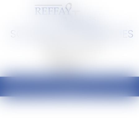
SCP REFFAY ET ASSOCIES
Barreau de Lyon et de l'Ain
Ouvrir
le
menu