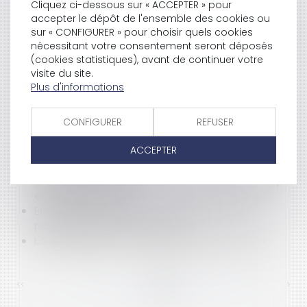
Cliquez ci-dessous sur « ACCEPTER » pour
La Commission révise les règles de concurrence
accepter le dépôt de l'ensemble des cookies ou
applicables au secteur de distribution
sur « CONFIGURER » pour choisir quels cookies
L’exigence de transparence tarifaire des Syndics
nécessitant votre consentement seront déposés
de copropriété
(cookies statistiques), avant de continuer votre
visite du site.
Licenciement pour inaptitude: un danger
Plus d'informations
supplémentaire
L'entreprise individuelle à responsabilité limitée
(EIRL): Avatar
CONFIGURER
REFUSER
Vente des bâtiments dépendant du domaine
privé
ACCEPTER
Le portage salarial
Mise en ligne du portail de l'information publique
environnementale
Eruption du volcan en Islande: le droit des
passagers aériens en Europe
La pause dans le cadre du temps de travail
<<
<
...
431
432
433
434
435
436
437
...
>