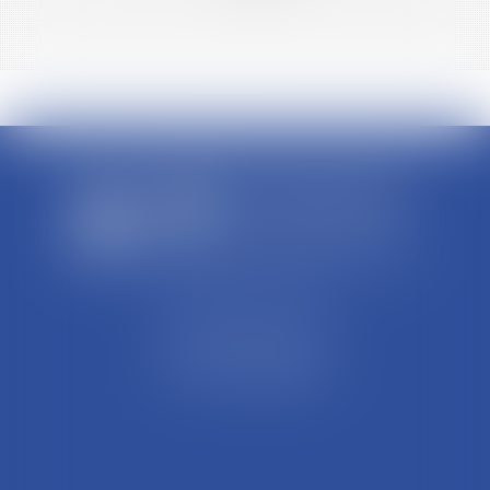
>>
SCP REFFAY ET ASSOCIES
44 Rue Léon Perrin
01004 BOURG EN BRESSE
Tél : 04 74 45 95 95