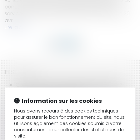
concurrence pour la distribution des biens et
servicesLa Commission européenne a adopté le 20
avril...
Lire la suite
HISTORIQUE
Qu’est-ce que le prêt viager hypothécaire ?
Harcèlement au travail: signature d'un accord
national interprofessionnel
Information sur les cookies
Suppression des tribunaux
Nous avons recours à des cookies techniques
Une garantie inédite pour l'acquéreur d'un
pour assurer le bon fonctionnement du site, nous
immeuble vendu après achèvement
utilisons également des cookies soumis à votre
Cession et achat de parts de SARL : la marche à
consentement pour collecter des statistiques de
suivre
visite.
Protection du littoral et droit de propriété