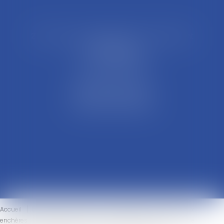
21 Rue François Garcin, 3ème arrondissement
69003 LYON
Tél : 04 37 48 08 81
Fax : 04 78 95 93 48
Parking Palais Justice
Métro Place Guichard
Tramway T1 Arret Palais
Accueil
Le cabinet
L'équipe
Compétences
Ventes aux
enchères
Honoraires
Actus
Eurojuris
Contact
Votre