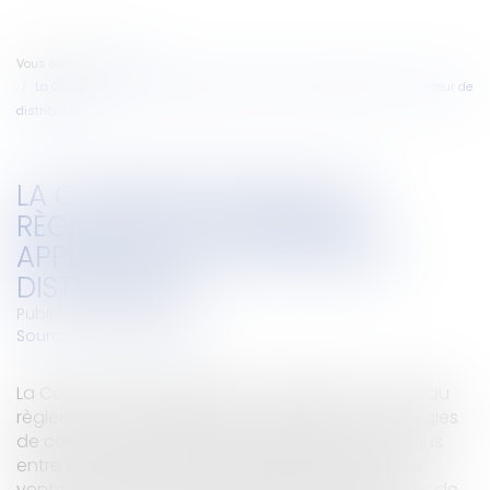
Vous êtes ici :
Accueil
La Commission révise les règles de concurrence applicables au secteur de
distribution
LA COMMISSION RÉVISE LES
RÈGLES DE CONCURRENCE
APPLICABLES AU SECTEUR DE
DISTRIBUTION
Publié le :
28/04/2010
Source :
www.eurojuris.fr
La Commission européenne a adopté un nouveau
règlement d’exemption par catégories sur les règles
de concurrence applicables aux accords conclus
entre les producteurs et les distributeurs pour la
vente de produits et de services.Nouvelles règles de