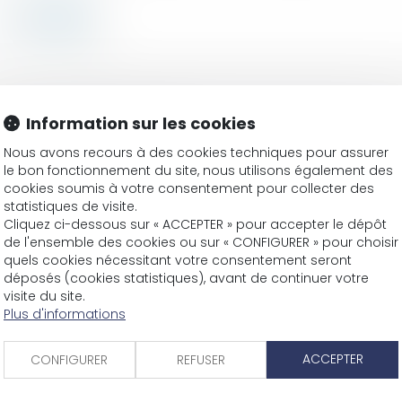
Information sur les cookies
 un simple lien hypertexte ?
Nous avons recours à des cookies techniques pour assurer
'assurance vie : un enjeu d'actualité
le bon fonctionnement du site, nous utilisons également des
e des saisies immobilières pourront-elles avoir lieu malgré
cookies soumis à votre consentement pour collecter des
ent conclu par le salarié
statistiques de visite.
parents ne suffit pas !
Cliquez ci-dessous sur « ACCEPTER » pour accepter le dépôt
un congé et conséquences
de l'ensemble des cookies ou sur « CONFIGURER » pour choisir
ne astreinte
quels cookies nécessitant votre consentement seront
s juges
déposés (cookies statistiques), avant de continuer votre
ne voie communale
visite du site.
ire de l’intoxication d’un agriculteur
Plus d'informations
pour Google de négocier avec la presse française
à ses obligations contractuelles
ACCEPTER
CONFIGURER
REFUSER
as se contenter d'une expertise superficielle
ormation des assurés