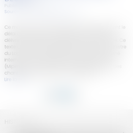
Publié le :
06/06/2025
Source :
www.journaldelagence.com
Ce mardi 27 mai a été publié le décret prorogeant le
délai de validité des autorisations d'urbanisme
délivrées entre le 1er janvier 2021 et le 28 mai 2024. Ce
texte concrétise les engagements pris par la ministre
du Logement, Valérie Létard, en marge du marché
international des professionnels de l'immobilier
(Mipim) en mars dernier, pour faciliter la reprise des
chantiers et la production de logements...
Lire la suite
HISTORIQUE