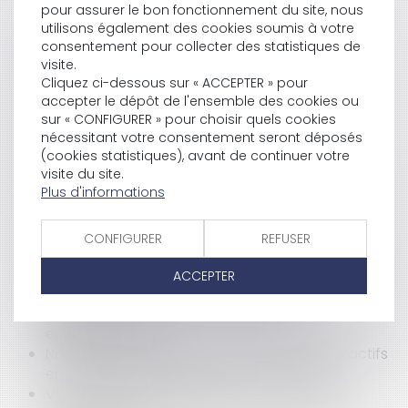
pour assurer le bon fonctionnement du site, nous
Le temps des congés payés : Comprendre le
utilisons également des cookies soumis à votre
sens et la portée de la jurisprudence du 13
consentement pour collecter des statistiques de
septembre 2023
visite.
CPC, art. 145 : risque avéré de concurrence
Cliquez ci-dessous sur « ACCEPTER » pour
déloyale des dirigeants
accepter le dépôt de l'ensemble des cookies ou
Propagande terroriste sur Internet :
sur « CONFIGURER » pour choisir quels cookies
rattachement au territoire de la République
nécessitant votre consentement seront déposés
Devis non signé : dois-je régler le coût des
(cookies statistiques), avant de continuer votre
travaux à l'artisan ?
visite du site.
Plus d'informations
Seules les dettes non professionnelles peuvent
bénéficier des mesures de traitement du
surendettement des particuliers
CONFIGURER
REFUSER
Le non-respect des conditions suspendant la
clause résolutoire emporte son acquisition, peu
ACCEPTER
importe la mauvaise foi du bailleur
Dangers du bail commercial et du bail
emphytéotique
Nouveauté : obligation de nantissement d’actifs
en matière de réassurance de pays tiers
Vices cachés et qualification de "vendeur