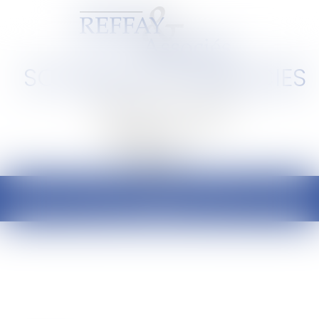
SCP REFFAY ET ASSOCIES
Barreau de Lyon et de l'Ain
Ouvrir
le
menu