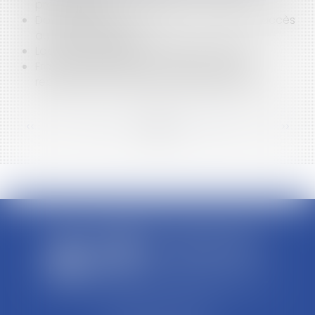
professionnel"
Dossier médical : gratuité et conditions d’accès
au regard du RGPD
Locations AIRBNB et sort des sous-loyers
Franchise : l’étude de marché local doit
représenter le marché de manière sincère
<<
<
...
75
76
77
78
79
80
81
...
>
>>
SCP REFFAY ET ASSOCIES