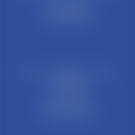
44 Rue Léon Perrin
01004 BOURG EN BRESSE
Tél : 04 74 45 95 95
21 Rue François Garcin, 3ème arrondissement
69003 LYON
Tél : 04 37 48 08 81
Fax : 04 78 95 93 48
Parking Palais Justice
Métro Place Guichard
Tramway T1 Arret Palais