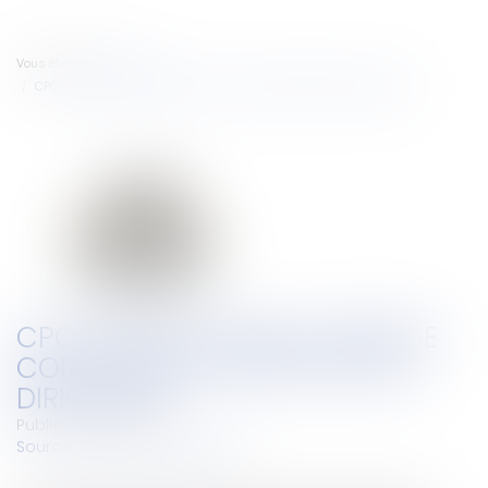
Vous êtes ici :
Accueil
CPC, art. 145 : risque avéré de concurrence déloyale des dirigeants
CPC, ART. 145 : RISQUE AVÉRÉ DE
CONCURRENCE DÉLOYALE DES
DIRIGEANTS
Publié le :
17/11/2023
Source :
www.actu-juridique.fr