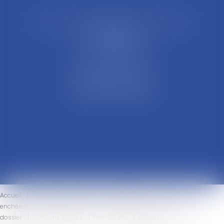
21 Rue François Garcin, 3ème arrondissement
69003 LYON
Tél : 04 37 48 08 81
Fax : 04 78 95 93 48
Parking Palais Justice
Métro Place Guichard
Tramway T1 Arret Palais
Accueil
Le cabinet
L'équipe
Compétences
Ventes aux
enchères
Honoraires
Actus
Eurojuris
Contact
Votre
dossier
Mentions légales
Plan du site
Articles