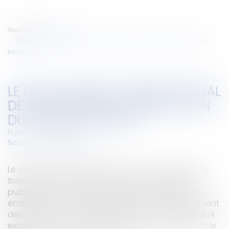
Vous êtes ici :
Accueil
Le détachement transnational de travailleurs: modification du Code du
travail
LE DÉTACHEMENT TRANSNATIONAL
DE TRAVAILLEURS: MODIFICATION
DU CODE DU TRAVAIL
Publié le :
28/12/2007
Source :
www.eurojuris.fr
Le décret relatif au détachement transnational de
travailleurs et modifiant le Code du travail a été
publié.Décret du 11 décembre 2007Un employeur
établi hors de France peut détacher temporairement
des salariés sur le territoire national, à condition qu'il
existe un contrat de travail entre cet employeur et le