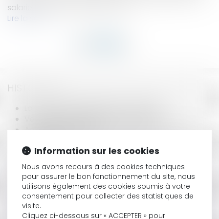
salarié et que leur relation de tra...
Lire la suite
HISTORIQUE
La procédure disciplinaire: les délais?
Vente forcée de parts sociales de SCI
Acquisition de titres
L'interdiction de fumer appliquée dès le jour du
Information sur les cookies
Nouvel An?
Principe communautaire d'égalité de
Nous avons recours à des cookies techniques
traitement...
pour assurer le bon fonctionnement du site, nous
The American Boxing Federation has being
utilisons également des cookies soumis à votre
dispossessed of its main activity
consentement pour collecter des statistiques de
Le détachement transnational de travailleurs:
visite.
modification du Code du travail
Cliquez ci-dessous sur « ACCEPTER » pour