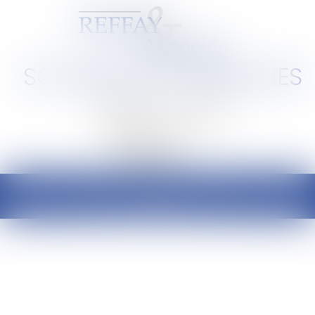
SCP REFFAY ET ASSOCIES
Barreau de Lyon et de l'Ain
Ouvrir
le
menu