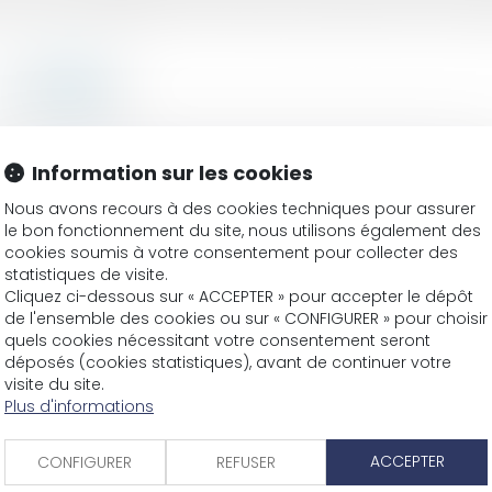
ujours souhaitable du consommateur entendu au sens large 
Information sur les cookies
Nous avons recours à des cookies techniques pour assurer
le bon fonctionnement du site, nous utilisons également des
tes sur liquidation judiciaire
cookies soumis à votre consentement pour collecter des
t du salaire
statistiques de visite.
enégociation - Explorimmo
Cliquez ci-dessous sur « ACCEPTER » pour accepter le dépôt
à respecter
de l'ensemble des cookies ou sur « CONFIGURER » pour choisir
ictime d'un accident: quelle indemnisation?
quels cookies nécessitant votre consentement seront
les logements - Explorimmo
déposés (cookies statistiques), avant de continuer votre
e Preneur : charge exceptionnelle ou immobilisation ?
visite du site.
 aux questions de CNEWS MATIN
Plus d'informations
rd des associés d'une SNC
vices et responsabilités du notaire et du conseiller en im
ACCEPTER
CONFIGURER
REFUSER
 propriétaire du terrain - Le Particulier