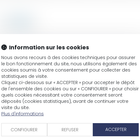
Information sur les cookies
Nous avons recours à des cookies techniques pour assurer
ionnelle individuelle : seuls les associés peuvent particip
le bon fonctionnement du site, nous utilisons également des
 conditions permettant au bailleur de reprendre son logem
cookies soumis à votre consentement pour collecter des
es seuils bientôt rehaussés
statistiques de visite.
Cliquez ci-dessous sur « ACCEPTER » pour accepter le dépôt
itions sont interdites ?
de l'ensemble des cookies ou sur « CONFIGURER » pour choisir
quels cookies nécessitant votre consentement seront
onnel : sur demande uniquement du consommateur
déposés (cookies statistiques), avant de continuer votre
mission en soins psychiatriques
visite du site.
I par un associé
Plus d'informations
ion du manquement de l'assureur
 avec les intérêts légaux de retard visés aux articles 1153 
ACCEPTER
CONFIGURER
REFUSER
nfraction d’escroquerie
 le principe du droit à la réparation