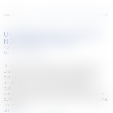
Vous êtes ici :
Accueil
Un domaine peut-il utiliser le nom d'une commune?
UN DOMAINE PEUT-IL UTILISER LE
NOM D'UNE COMMUNE?
Publié le :
02/10/2012
Source :
www.eurojuris.fr
L'usage par une société du nom d'une Commune
comme nom de Domaine est susceptible d'être
constitutif d'un trouble manifestement illicite
résultant d'un risque de confusion dans l'esprit du
public.Dans ce cas, le Juge des Référés est
compétent pour mettre fin à ce trouble alors même
qu'en 2004, date de la création du nom de domaine,
il n'existait...
Lire la suite