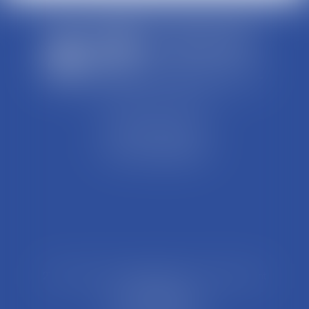
SCP REFFAY ET ASSOCIES
44 Rue Léon Perrin
01004 BOURG EN BRESSE
Tél : 04 74 45 95 95
21 Rue François Garcin, 3ème arrondissement
69003 LYON
Tél : 04 37 48 08 81