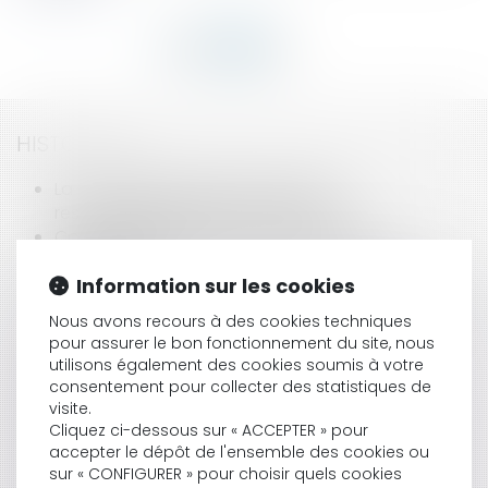
HISTORIQUE
La forclusion biennale et l'action en
responsabilité contre la banque
Contrat de génération: des dispositions
transitoires
Information sur les cookies
Recouvrement de créances commerciales
L'évaluation environnementale des documents
Nous avons recours à des cookies techniques
d'urbanisme
pour assurer le bon fonctionnement du site, nous
La procédure d'injonction de payer
utilisons également des cookies soumis à votre
Limites à la nullité des délibérations de
consentement pour collecter des statistiques de
l'assemblée générale extraordinaire
visite.
Le maire peut-il interdire la culture des OGM?
Cliquez ci-dessous sur « ACCEPTER » pour
Recours contre un permis de construire et
accepter le dépôt de l'ensemble des cookies ou
sur « CONFIGURER » pour choisir quels cookies
contrôle de la légalité des travaux d'accès