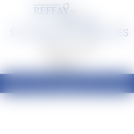
SCP REFFAY ET ASSOCIES
Barreau de Lyon et de l'Ain
Ouvrir
le
menu