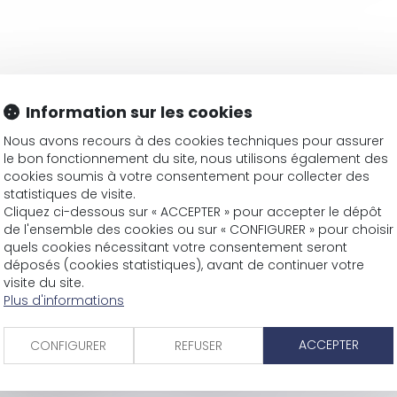
Information sur les cookies
rière : les tarifs évoluent
Nous avons recours à des cookies techniques pour assurer
e la loi Pinel réputant une clause illégale non écrite - E
le bon fonctionnement du site, nous utilisons également des
itutionnalité
cookies soumis à votre consentement pour collecter des
- Argus de l'assurance
statistiques de visite.
ntation du bruit en France ? - Le Moniteur
Cliquez ci-dessous sur « ACCEPTER » pour accepter le dépôt
de l'ensemble des cookies ou sur « CONFIGURER » pour choisir
time d'un retard - Éditions Francis Lefebvre
quels cookies nécessitant votre consentement seront
statut | Dalloz Actualité
déposés (cookies statistiques), avant de continuer votre
dicale - MACSF exercice professionnel
visite du site.
e par ordonnances les mesures pour le renforcement du dia
Plus d'informations
es d'un employé et respect de la vie privée
ACCEPTER
CONFIGURER
REFUSER
onnance prescrivant le retrait des silhouettes féminine
 marchands de sommeil - Le Moniteur
leau de Malouel