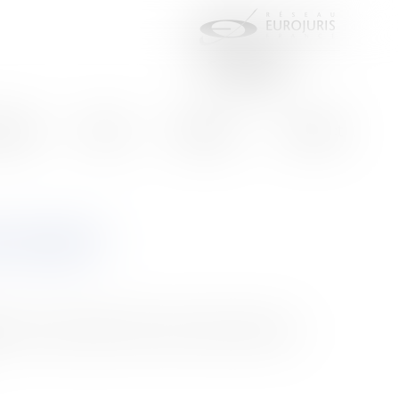
aires
Actus
Eurojuris
Contact
ACTUALITÉ
ier au locataire le droit au statut des baux