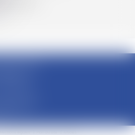
e contre la fraude
ue François Garcin,
e arrondissement
03 LYON
: 04 37 48 08 81
: 04 78 95 93 48
ing Palais Justice
ro Place Guichard
mway T1 Arret
is
Mentions légales
Plan du site
Articles