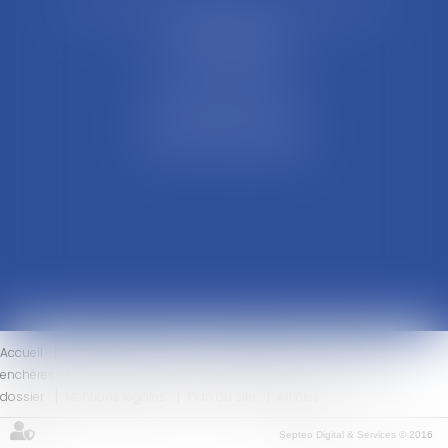
21 Rue François Garcin, 3ème arrondissement
69003 LYON
Tél : 04 37 48 08 81
Fax : 04 78 95 93 48
Parking Palais Justice
Métro Place Guichard
Tramway T1 Arret Palais
Accueil
Le cabinet
L'équipe
Compétences
Ventes aux
enchères
Honoraires
Actus
Eurojuris
Contact
Votre
dossier
Mentions légales
Plan du site
Articles
Septeo Digital & Services © 2016