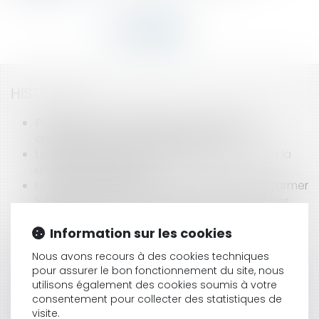
HISTORIQUE
Prestation compensatoire et origine de la
disparité dans les conditions de vie
Licenciement et avertissements: attention à la
règle non bis in idem
Le pouvoir adjudicateur n'est pas tenu d'informer
les candidats de la méthode de notation des
offres
Le nouveau statut d'éditeur de presse en ligne
Information sur les cookies
Les indemnités d'éviction en matière de bail
Nous avons recours à des cookies techniques
commercial
pour assurer le bon fonctionnement du site, nous
La médiation, un mode alternatif de réglement
utilisons également des cookies soumis à votre
des conflits
consentement pour collecter des statistiques de
Lorsque la rumeur devient source de
visite.