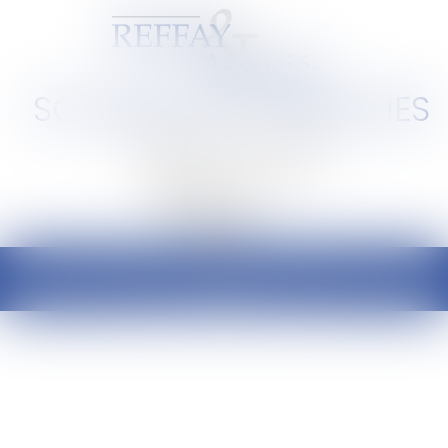
SCP REFFAY ET ASSOCIES
Barreau de Lyon et de l'Ain
Ouvrir
le
menu