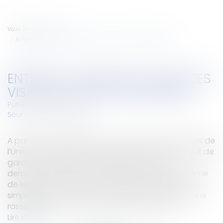
Vous êtes ici :
Accueil
Entrée en vigueur du Code des visas de l'Union Européenne
ENTRÉE EN VIGUEUR DU CODE DES
VISAS DE L'UNION EUROPÉENNE
Publié le :
01/04/2010
Source :
www.eurojuris.fr
A partir du 5 avril 2010, un nouveau Code des visas de
l’Union européenne entrera en vigueur dans le but de
garantir un traitement identique à tous les
demandeurs de visas et rendre plus clair le système
de leur octroi.Visas: les conditions de délivrance
simplifiéesLe Code des visas de l'Union européenne
rassemble en un seul document toutes les...
Lire la suite