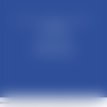
21 Rue François Garcin, 3ème arrondissement
69003 LYON
Tél : 04 37 48 08 81
Fax : 04 78 95 93 48
Parking Palais Justice
Métro Place Guichard
Tramway T1 Arret Palais
Accueil
Le cabinet
L'équipe
Compétences
Ventes aux