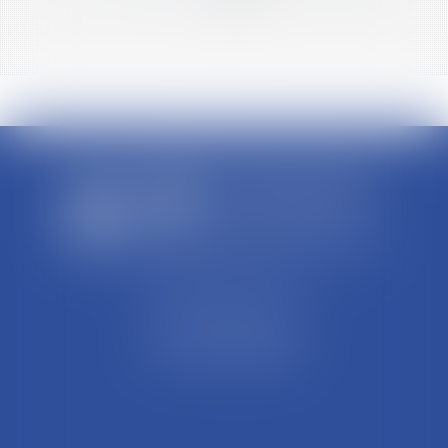
>>
SCP REFFAY ET ASSOCIES
44 Rue Léon Perrin
01004 BOURG EN BRESSE
Tél : 04 74 45 95 95