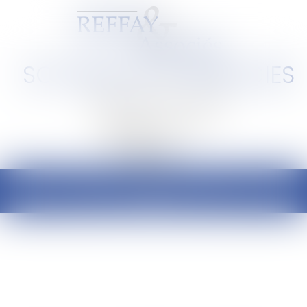
SCP REFFAY ET ASSOCIES
Barreau de Lyon et de l'Ain
Ouvrir
le
menu