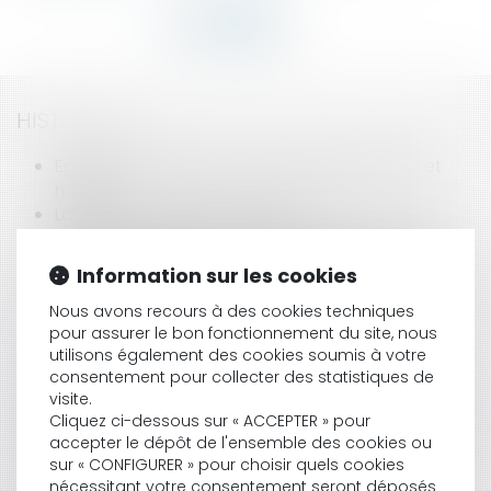
HISTORIQUE
Egalité de traitement entre salariés pacsés et
mariés
La loi pour le pouvoir d'achat
Bail rural : la mise en conformité de l'exploitation
Le droit de préemption des communes...
Information sur les cookies
Mise à disposition de tous documents au profit
des administrateurs
Nous avons recours à des cookies techniques
pour assurer le bon fonctionnement du site, nous
Vigilance pour les Assemblées Générales de
utilisons également des cookies soumis à votre
copropriété en 2008
consentement pour collecter des statistiques de
Abolition de la peine de mort en toutes
visite.
circonstances
Cliquez ci-dessous sur « ACCEPTER » pour
Condition suspensive d'un permis de construire
accepter le dépôt de l'ensemble des cookies ou
définitif
sur « CONFIGURER » pour choisir quels cookies
Mariage, instruments de travail et droit à
nécessitant votre consentement seront déposés