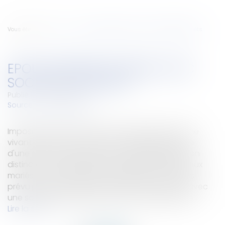
Vous êtes ici :
Accueil
Epoux séparés de biens avec société d'acquêts
EPOUX SÉPARÉS DE BIENS AVEC
SOCIÉTÉ D'ACQUÊTS
Publié le :
28/02/2008
Source :
www.eurojuris.fr
Imposition distincte d'époux séparés de biens ne
vivant plus sous le même toit, malgré l'existence
d'une société d'acquêts contractuelle.Imposition
distincteLe Conseil d'Etat dit et juge que les époux
mariés sous le régime de la séparation de biens
prévu par les articles 1536 à 1539 du Code civil avec
une société d'acquêts créée contractuellemen...
Lire la suite