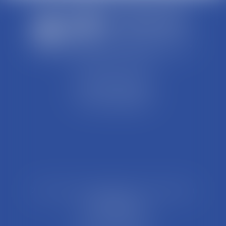
SCP REFFAY ET ASSOCIES
44 Rue Léon Perrin
01004 BOURG EN BRESSE
Tél : 04 74 45 95 95
21 Rue François Garcin, 3ème arrondissement
69003 LYON
Tél : 04 37 48 08 81
Fax : 04 78 95 93 48