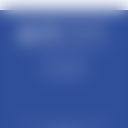
SCP REFFAY ET ASSOCIES
44 Rue Léon Perrin
01004 BOURG EN BRESSE
Tél : 04 74 45 95 95
21 Rue François Garcin, 3ème arrondissement