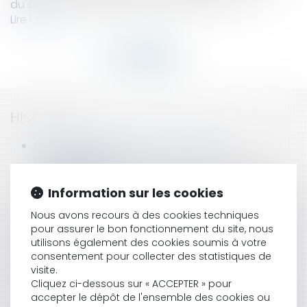
du sexe aux registres de l'état civil. Par un ar...
Lire la suite
HISTORIQUE
De l'expertise judiciaire en matière de
transsexualisme
La requalification juridique du prêt à usage en
bail à ferme
Information sur les cookies
Procès de l'Erika: Total condamné pour atteinte à
Nous avons recours à des cookies techniques
l'environnement
pour assurer le bon fonctionnement du site, nous
Abandon de la quote-part d’un bien immobilier
utilisons également des cookies soumis à votre
Responsabilité du directeur d'agence
consentement pour collecter des statistiques de
Le juge n'est pas tenu de relever d'office un
visite.
moyen de droit
Cliquez ci-dessous sur « ACCEPTER » pour
Décret relatif à la langue des déclarations et des
accepter le dépôt de l'ensemble des cookies ou