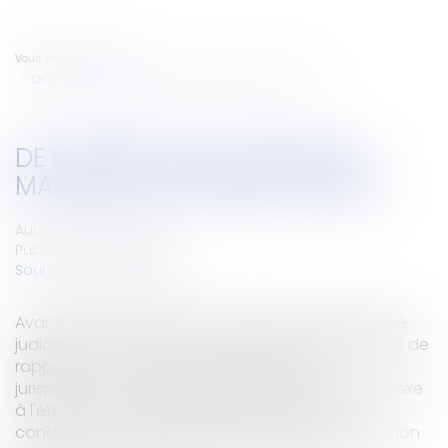
Vous êtes ici :
Accueil
De l'expertise judiciaire en matière de transsexualisme
DE L'EXPERTISE JUDICIAIRE EN
MATIÈRE DE TRANSSEXUALISME
Auteur : ROGER Philippe
Publié le :
18/01/2008
Source :
www.eurojuris.fr
Avant d'aborder la question délicate de l'expertise
judiciaire en matière de transsexualisme, il importe de
rappeler les conditions dégagées par la
jurisprudence qui président au changement de sexe
à l'état civil.La transsexualitéRappel des trois
conditions cumulatives pour obtenir la modification