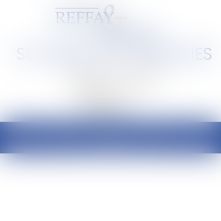
SCP REFFAY ET ASSOCIES
Barreau de Lyon et de l'Ain
Ouvrir
le
menu