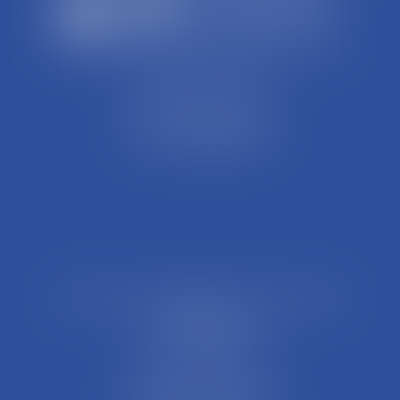
SCP REFFAY ET ASSOCIES
44 Rue Léon Perrin
01004 BOURG EN BRESSE
Tél : 04 74 45 95 95
21 Rue François Garcin, 3ème arrondissement
69003 LYON
Tél : 04 37 48 08 81
Fax : 04 78 95 93 48
Parking Palais Justice