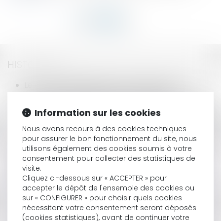
HISTORIQUE
Le champ d'application du permis groupé
Le procès de Rachid Ramda a débuté
La réforme des heures sup' est entrée en vigueur
Information sur les cookies
Poursuites contre les associés de société civile et
liquidation judiciaire
Nous avons recours à des cookies techniques
pour assurer le bon fonctionnement du site, nous
Décharge des frais de procédure au bénéfice
utilisons également des cookies soumis à votre
du copropriétaire
consentement pour collecter des statistiques de
Pas de responsabilité du salarié s'il n'y a pas eu
visite.
de faute lourde
Cliquez ci-dessous sur « ACCEPTER » pour
Aides des collectivités aux entreprises
accepter le dépôt de l'ensemble des cookies ou
Grenelle de l'environnement : les conclusions
sur « CONFIGURER » pour choisir quels cookies
sont rendues
nécessitant votre consentement seront déposés
Immigration : les tests ADN pourraient être
(cookies statistiques), avant de continuer votre