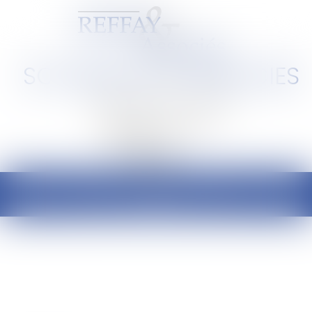
SCP REFFAY ET ASSOCIES
Barreau de Lyon et de l'Ain
Ouvrir
le
menu