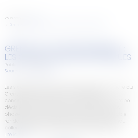
Vous êtes ici :
Accueil
Grenelle de l'environnement : les conclusions sont rendues
GRENELLE DE L'ENVIRONNEMENT :
LES CONCLUSIONS SONT RENDUES
Publié le :
27/09/2007
Source :
www.eurojuris.fr
Les six groupes de travail constitués dans le cadre du
Grenelle de l’environnement remettent leurs
conclusions ce jeudi à Jean-Louis Borloo. Une étape
décisive dans ce processus, qui entrera dans sa
phase finale fin octobre, avec la tenue d'une table
ronde entre ONG écologistes, syndicats, patronat,
collectivités locales et gouvernement.Une étap...
Lire la suite