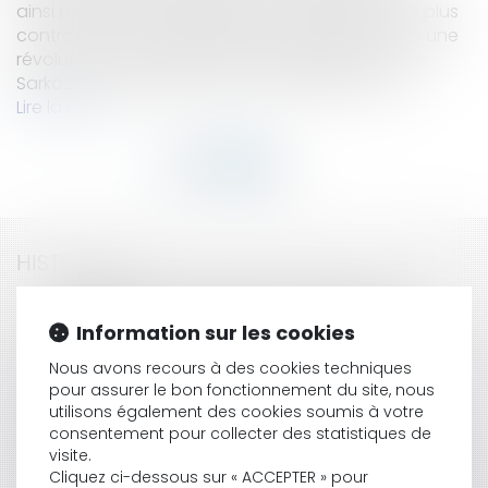
ainsi part de ses arbitrages sur les questions les plus
controversées.Le Grenelle de l'environnement : « une
révolution »Le président de la République Nicolas
Sarkozy a affirmé jeudi que le Grenelle de l'env...
Lire la suite
HISTORIQUE
Le chemin entre juge administratif et juge
Information sur les cookies
judiciaire
Arche de Zoé : les français pourraient être jugés
Nous avons recours à des cookies techniques
en France
pour assurer le bon fonctionnement du site, nous
Bouclier fiscal: modalités pratiques
utilisons également des cookies soumis à votre
Retraites : vers un allongement progressif de la
consentement pour collecter des statistiques de
durée de cotisation
visite.
L'associé tenu de céder ses droits peut participer
Cliquez ci-dessous sur « ACCEPTER » pour