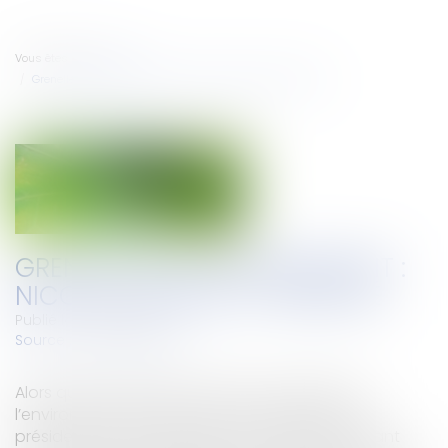
Vous êtes ici :
Accueil
Grenelle de l'environnement : Nicolas Sarkozy a tranché
GRENELLE DE L'ENVIRONNEMENT :
NICOLAS SARKOZY A TRANCHÉ
Publié le :
25/10/2007
Source :
www.eurojuris.fr
Alors que de nombreux points du Grenelle de
l’environnement provoquent la polémique, le
président Nicolas Sarkozy a tranché, jeudi, faisant