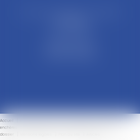
21 Rue François Garcin, 3ème arrondissement
69003 LYON
Tél : 04 37 48 08 81
Fax : 04 78 95 93 48
Parking Palais Justice
Métro Place Guichard
Tramway T1 Arret Palais
Accueil
Le cabinet
L'équipe
Compétences
Ventes aux
enchères
Honoraires
Actus
Eurojuris
Contact
Votre
dossier
Mentions légales
Plan du site
Articles