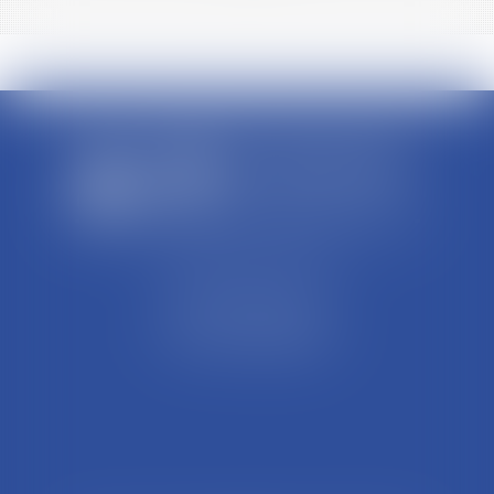
SCP REFFAY ET ASSOCIES
44 Rue Léon Perrin
01004 BOURG EN BRESSE
Tél : 04 74 45 95 95