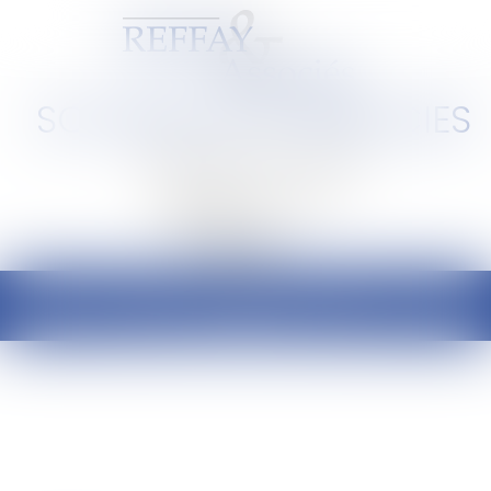
SCP REFFAY ET ASSOCIES
Barreau de Lyon et de l'Ain
Ouvrir
le
menu