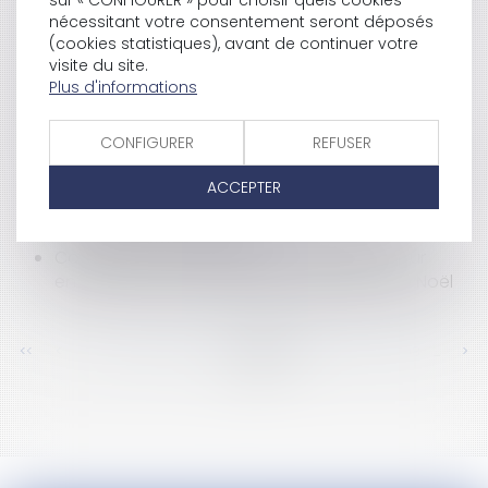
sur « CONFIGURER » pour choisir quels cookies
modification du Code du travail
nécessitant votre consentement seront déposés
Mariage pour l'acquisition de la nationalité
(cookies statistiques), avant de continuer votre
française
visite du site.
Plus d'informations
Arche de Zoé: le verdict
Rejet de l'adoption au sein d'un couple
homosexuel
CONFIGURER
REFUSER
La Fédération de Boxe Américaine dépossédée
de sa discipline
ACCEPTER
Ce que va changer la loi de simplification du
droit pour les collectivités
Condamnation de grandes enseignes pour
entente sur les prix de vente des jouets de Noël
<<
<
...
492
493
494
495
496
497
498
...
>
>>