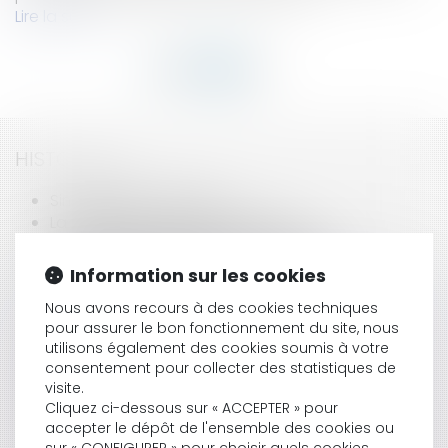
Lire la suite
HISTORIQUE
Simplification du droit...
La notification du licenciement
La procédure disciplinaire: les délais?
Vente forcée de parts sociales de SCI
Information sur les cookies
Acquisition de titres
Nous avons recours à des cookies techniques
L'interdiction de fumer appliquée dès le jour du
pour assurer le bon fonctionnement du site, nous
Nouvel An?
utilisons également des cookies soumis à votre
Principe communautaire d'égalité de
consentement pour collecter des statistiques de
traitement...
visite.
The American Boxing Federation has being
Cliquez ci-dessous sur « ACCEPTER » pour
dispossessed of its main activity
accepter le dépôt de l'ensemble des cookies ou
Le détachement transnational de travailleurs: