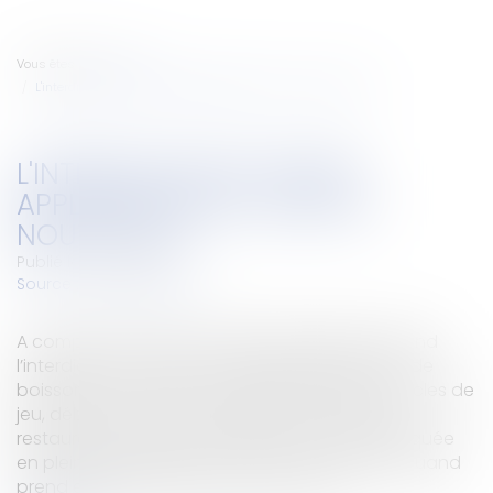
Vous êtes ici :
Accueil
L'interdiction de fumer appliquée dès le jour du Nouvel An?
L'INTERDICTION DE FUMER
APPLIQUÉE DÈS LE JOUR DU
NOUVEL AN?
Publié le :
31/12/2007
Source :
www.eurojuris.fr
A compter du 1er janvier 2008, la législation étend
l’interdiction de fumer aux débits permanents de
boissons à consommer sur place, casinos, cercles de
jeu, débits de tabac, discothèques, hôtels et
restaurants. Cette nouvelle loi sera t-elle appliquée
en pleines festivités du Nouvel An?A partir de quand
prend effet l'interdiction de fumer?Il ex...