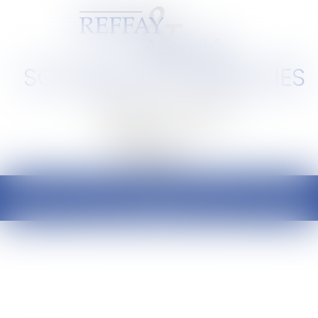
SCP REFFAY ET ASSOCIES
Barreau de Lyon et de l'Ain
Ouvrir
le
menu